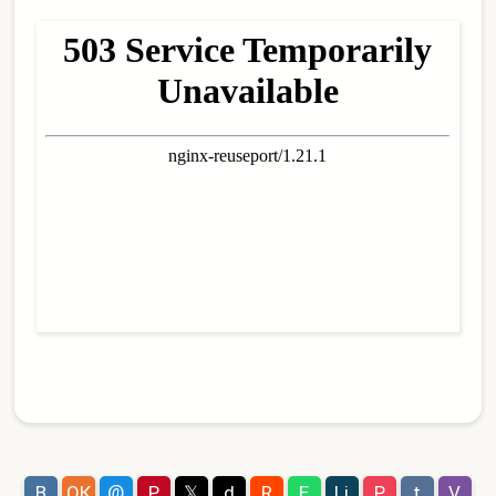
@
В
ОК
P
𝕏
d
R
E
Lj
P
t
V