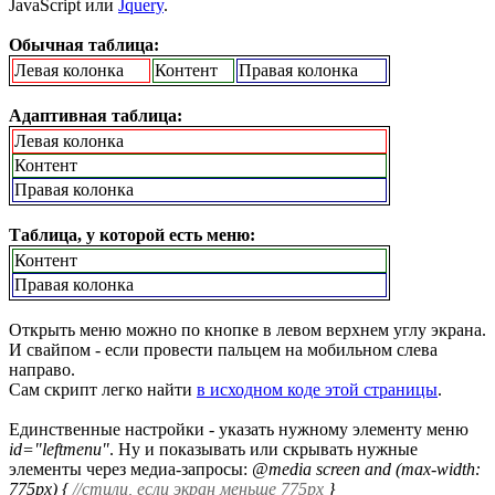
JavaScript или
Jquery
.
Обычная таблица:
Левая колонка
Контент
Правая колонка
Адаптивная таблица:
Левая колонка
Контент
Правая колонка
Таблица, у которой есть меню:
Контент
Правая колонка
Открыть меню можно по кнопке в левом верхнем углу экрана.
И свайпом - если провести пальцем на мобильном слева
направо.
Сам скрипт легко найти
в исходном коде этой страницы
.
Единственные настройки - указать нужному элементу меню
id="leftmenu"
. Ну и показывать или скрывать нужные
элементы через медиа-запросы:
@media screen and (max-width:
775px) {
//стили, если экран меньше 775px
}