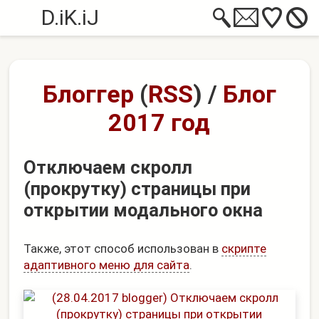
D.iK.iJ
Блоггер
(
RSS
)
/
Блог
2017 год
Отключаем скролл
(прокрутку) страницы при
открытии модального окна
Также, этот способ использован в
скрипте
адаптивного меню для сайта
.