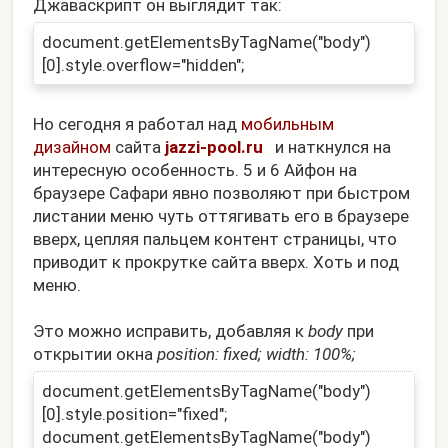
Джаваскрипт он выглядит так:
document.
getElementsByTagName
("body")
[0].style.
overflow="hidden";
Но сегодня я работал над
мобильным
дизайном
сайта
jazzi-pool.ru
и наткнулся на
интересную особенность. 5 и 6 Айфон на
браузере Сафари явно позволяют при быстром
листании меню чуть оттягивать его в браузере
вверх, цепляя пальцем контент страницы, что
приводит к прокрутке сайта вверх. Хоть и под
меню.
Это можно исправить, добавляя к
body
при
открытии окна
position: fixed; width: 100%;
document.getElementsByTagName
("body")
[0].style.
position="fixed";
document.getElementsByTagName
("body")