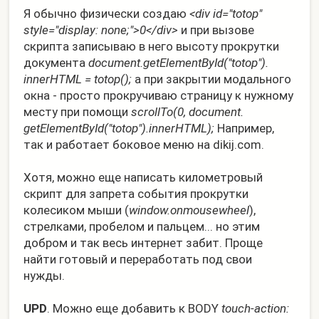
Я обычно физически создаю
<div id="totop"
style="display: none;">0</div>
и при вызове
скрипта записываю в него высоту прокрутки
документа
document.
getElementById("totop").
innerHTML = totop();
а при закрытии модального
окна - просто прокручиваю страницу к нужному
месту при помощи
scrollTo(0, document.
getElementById("totop").
innerHTML);
Например,
так и работает боковое меню на dikij.com.
Хотя, можно еще написать километровый
скрипт для запрета события прокрутки
колесиком мыши (
window.
onmousewheel
),
стрелками, пробелом и пальцем... но этим
добром и так весь интернет забит. Проще
найти готовый и переработать под свои
нужды.
UPD
. Можно еще добавить к BODY
touch-action: