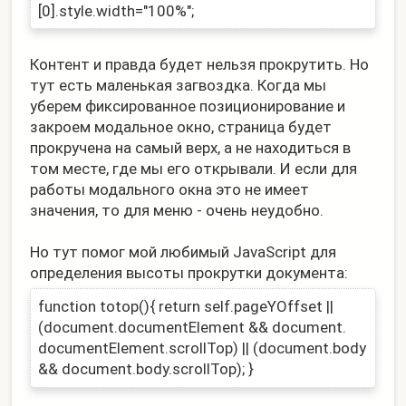
[0].style.
width="100%";
Контент и правда будет нельзя прокрутить. Но
тут есть маленькая загвоздка. Когда мы
уберем фиксированное позиционирование и
закроем модальное окно, страница будет
прокручена на самый верх, а не находиться в
том месте, где мы его открывали. И если для
работы модального окна это не имеет
значения, то для меню - очень неудобно.
Но тут помог мой любимый JavaScript для
определения высоты прокрутки документа:
function totop(){ return self.pageYOffset ||
(document.
documentElement && document.
documentElement.
scrollTop) || (document.
body
&& document.
body.
scrollTop); }