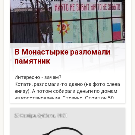
В Монастырке разломали
памятник
Интересно - зачем?
Кстати, разломали-то давно (на фото слева
внизу). А потом собирали деньги по домам
на восстановление. Странно. Стоял он 50
лет, никого не трогал...
Кстати, землю под библиотекой (черное
29 Ноября, Суббота, 19:51
справа) тоже продали частному лицу.
Теперь потихоньку разбирают.