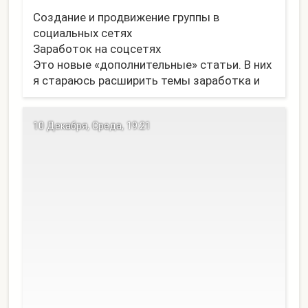
Создание и продвижение группы в
социальных сетях
Заработок на соцсетях
Это новые «дополнительные» статьи. В них
я стараюсь расширить темы заработка и
продвижения в интернете так, чтобы
основной текст остался читаемым.
10 Декабря, Среда, 19:21
В принципе, вторая ссылка - это просто
маленькое (но очен...