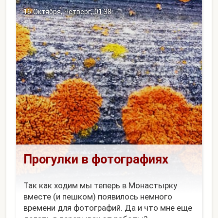
цыпами.
16 Октября, Четверг, 01:38
Прогулки в фотографиях
Так как ходим мы теперь в Монастырку
вместе (и пешком) появилось немного
времени для фотографий. Да и что мне еще