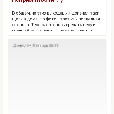
В общем, на этих выходных я допенил-таки
щели в доме. На фото - третья и последняя
сторона. Теперь остелось срезать пену и
можно будет заниматься утеплением и
сайдингом. Кстати, эту пену пытаются
жрать куры и гуси... мне даже нечего
22 Августа, Пятница, 06:15
сказать про их интеллект. Но часть дома
пришлось закрыть снизу.[...