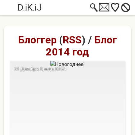
D.iK.iJ
Блоггер
(
RSS
)
/
Блог
2014 год
31 Декабря, Среда, 00:54