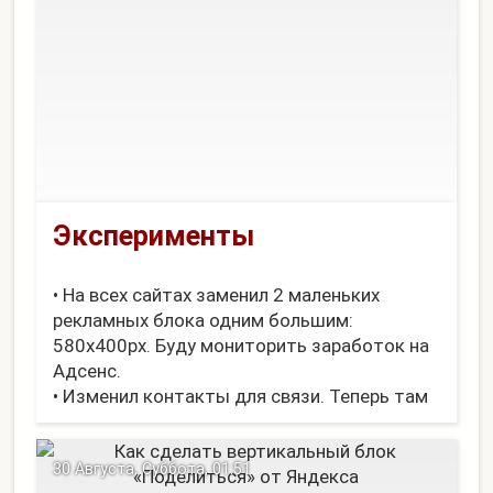
Эксперименты
• На всех сайтах заменил 2 маленьких
рекламных блока одним большим:
580x400px. Буду мониторить заработок на
Адсенс.
• Изменил контакты для связи. Теперь там
указаны практически все соцсети. Даже
ICQ есть, хоть и висит последние годы
30 Августа, Суббота, 01:51
мертвым грузом.