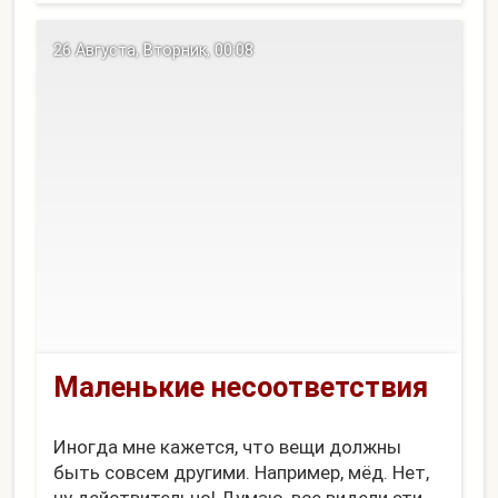
соцсетях. Не так давно Яндекс добавил к
нему счетчики репостов (на данный
26 Августа, Вторник, 00:08
момент есть у меня на сайте внизу - перед
комментариями). Так вот, этот блок
горизонтальный, а нам нужен вертикаль...
Маленькие несоответствия
Иногда мне кажется, что вещи должны
быть совсем другими. Например, мёд. Нет,