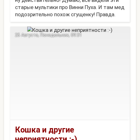
ну действительно! Думаю, все видели эти
старые мультики про Винни Пуха. И там мед
подозрительно похож сгущенку! Правда.
Его даже рисовали таким же цветом. Так
вот, с тех самых пор я люблю сгущенку и не
25 Августа, Понедельник, 09:31
так люблю мед. То...
Кошка и другие
неприятности :-)