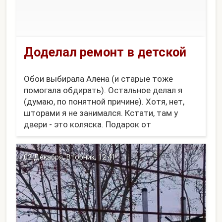
Доделал ремонт в детской
Обои выбирала Алена (и старые тоже
помогала обдирать). Остальное делал я
(думаю, по понятной причине). Хотя, нет,
шторами я не занимался. Кстати, там у
двери - это коляска. Подарок от
родственников из Монастырки. Осталось
еще пару вещей для нее постирать и можно
02 Декабря, Вторник, 12:41
будет собрать обратно.
[p...