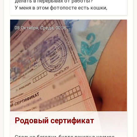
делать в перерывах от работы?
У меня в этом фотопосте есть кошки,
воздушный шар, мы с Аленой, лишайники на
крыше (я чинил антенну) и первый снег с
08 Октября, Среда, 00:36
уточками. Вот та...
Родовый сертификат