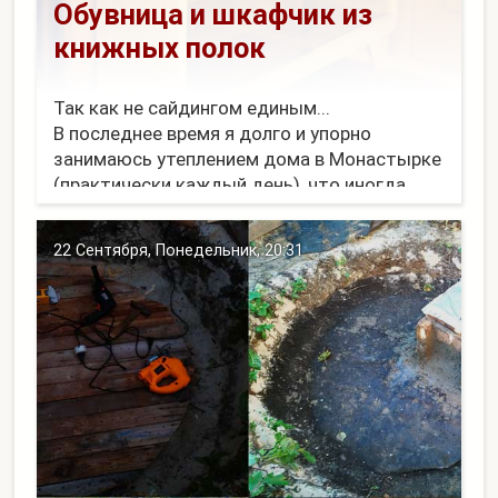
Обувница и шкафчик из
книжных полок
Так как не сайдингом единым...
В последнее время я долго и упорно
занимаюсь утеплением дома в Монастырке
(практически каждый день), что иногда
отражается в моем Инстаграмме. Думаю,
про всю эту паро- гидро- тепло- изоляцию
22 Сентября, Понедельник, 20:31
нужно писать отдельный пост.
А сейчас приведу па...