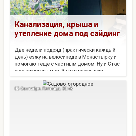
Канализация, крыша и
утепление дома под сайдинг
Две недели подряд (практически каждый
день) езжу на велосипеде в Монастырку и
помогаю теще с частным домом. Ну и Стас
еще помогает мне. За это время уже
сделано:
→ Сделана канализация - вкопан бак,
05 Сентября, Пятница, 00:48
сделана для него крышка, проведена труба
и поставлен унитаз. Под бак еще копалась
яма. ...