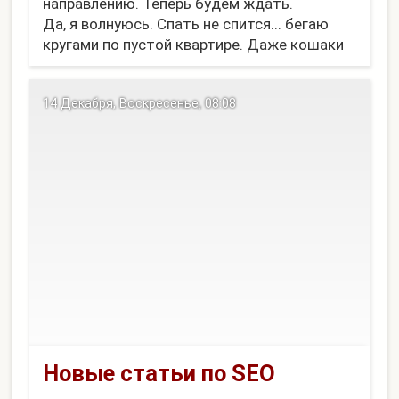
направлению. Теперь будем ждать.
Да, я волнуюсь. Спать не спится... бегаю
кругами по пустой квартире. Даже кошаки
малость удивлены. Но еще не особо чуют
подвох. Хотя, их-то точно никто не
14 Декабря, Воскресенье, 08:08
спрашивал.
Ладн...
Новые статьи по SEO