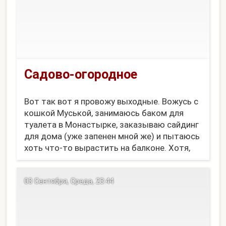
Садово-огородное
Вот так вот я провожу выходные. Вожусь с
кошкой Муськой, занимаюсь баком для
туалета в Монастырке, заказываю сайдинг
для дома (уже запенен мной же) и пытаюсь
хоть что-то вырастить на балконе. Хотя,
этим летом у нас тепла совсем не было. Да
и с солнцем совсем туго...
03 Сентября, Среда, 23:44
Вот так к...