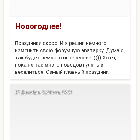
Новогоднее!
Праздники скоро! И я решил немного
изменить свою форумную аватарку. Думаю,
так будет немного интереснее. )))) Хотя,
пока не так много поводов гулять и
веселиться. Самый главный праздник
будет - когда Алену с сыном домой
выпишут.
27 Декабря, Суббота, 03:21
Вот тогда можно будет и отпраздновать.