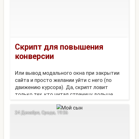
Скрипт для повышения
конверсии
Или вывод модального окна при закрытии
сайта и просто желании уйти с него (по
движению курсора). Да, скрипт ловит
только тех, кто читал страницу дольше,
например, 10 секунд и не ушел по одной из
ссылок.
24 Декабря, Среда, 19:56
Получилось довольно красивое и довольно
кроссбраузерное решение.
Что же делает...