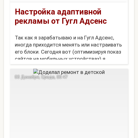
Настройка адаптивной
рекламы от Гугл Адсенс
Так как я зарабатываю и на Гугл Адсенс,
иногда приходится менять или настраивать
его блоки. Сегодня вот (оптимизируя показ
сайтов на мобильных устройствах) я
добрался до асинхронных адаптивных
блоков рекламы. Точнее, до асинхронных-
03 Декабря, Среда, 00:47
то я добрался немного раньше. А вот
адаптивные только сейчас стал...