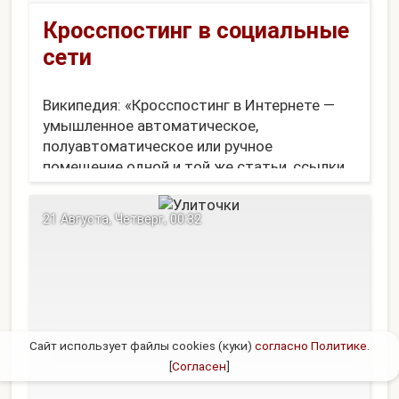
Кросспостинг в социальные
сети
Википедия: «Кросспостинг в Интернете —
умышленное автоматическое,
полуавтоматическое или ручное
помещение одной и той же статьи, ссылки
или темы, в форумы, блоги, либо иной
формы сайты или публичные переписки...»
21 Августа, Четверг, 00:32
Я уже как-то писал про Кросспостинг в
социальные сети. Тогда вполне хватал...
Сайт использует файлы cookies (куки)
согласно Политике
.
[
Согласен
]