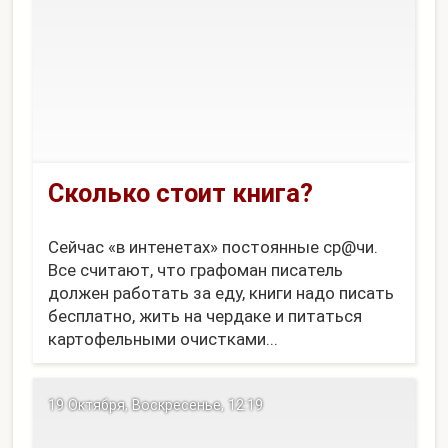
Сколько стоит книга?
Сейчас «в интенетах» постоянные ср@чи.
Все считают, что графоман писатель
должен работать за еду, книги надо писать
бесплатно, жить на чердаке и питаться
картофельными очистками...
Так давайте рассмотрим стоимость одной
книги (как товара) по рыночным ценам.
19 Октября, Воскресенье, 12:19
Книга - это где-то 15 а...