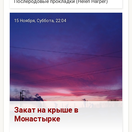
Послеродовые прокладки (Helen Harper)
Крема, мази для груди (Бепантен мазь 30
гр.)
15 Ноября, Суббота, 22:04
Бритвенные одноразовые станки (Gill...
Закат на крыше в
Монастырке