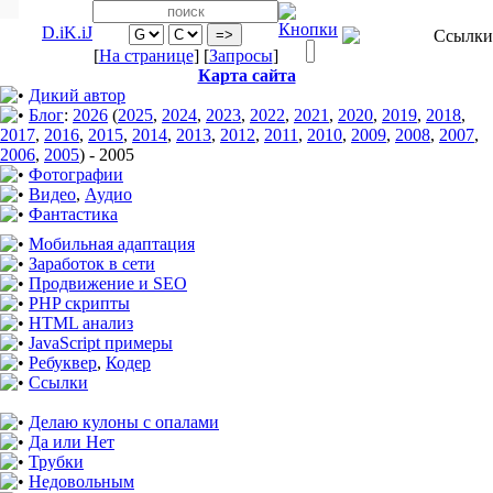
D.iK.iJ
[
На странице
] [
Запросы
]
Карта сайта
Дикий автор
Блог
:
2026
(
2025
,
2024
,
2023
,
2022
,
2021
,
2020
,
2019
,
2018
,
2017
,
2016
,
2015
,
2014
,
2013
,
2012
,
2011
,
2010
,
2009
,
2008
,
2007
,
2006
,
2005
)
-
2005
Фотографии
Видео
,
Аудио
Фантастика
Мобильная адаптация
Заработок в сети
Продвижение и SEO
PHP скрипты
HTML анализ
JavaScript примеры
Ребуквер
,
Кодер
Ссылки
Делаю кулоны с опалами
Да или Нет
Трубки
Недовольным