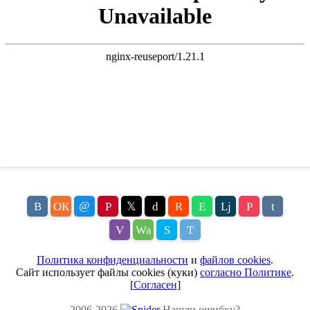
@
В
ОК
P
𝕏
d
R
E
Lj
P
t
V
Wa
S
T
Политика конфиденциальности
и
файлов cookies
.
Сайт использует файлы cookies (куки)
согласно Политике
.
[
Согласен
]
2006-2026
Нашли ошибку?