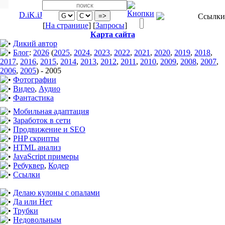
D.iK.iJ
[
На странице
] [
Запросы
]
Карта сайта
Дикий автор
Блог
:
2026
(
2025
,
2024
,
2023
,
2022
,
2021
,
2020
,
2019
,
2018
,
2017
,
2016
,
2015
,
2014
,
2013
,
2012
,
2011
,
2010
,
2009
,
2008
,
2007
,
2006
,
2005
)
-
2005
Фотографии
Видео
,
Аудио
Фантастика
Мобильная адаптация
Заработок в сети
Продвижение и SEO
PHP скрипты
HTML анализ
JavaScript примеры
Ребуквер
,
Кодер
Ссылки
Делаю кулоны с опалами
Да или Нет
Трубки
Недовольным