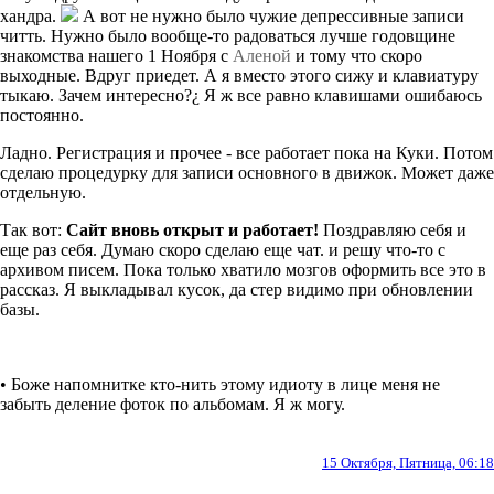
хандра.
А вот не нужно было чужие депрессивные записи
читть. Нужно было вообще-то радоваться лучше годовщине
знакомства нашего 1 Ноября с
Аленой
и тому что скоро
выходные. Вдруг приедет. А я вместо этого сижу и клавиатуру
тыкаю. Зачем интересно?¿ Я ж все равно клавишами ошибаюсь
постоянно.
Ладно. Регистрация и прочее - все работает пока на Куки. Потом
сделаю процедурку для записи основного в движок. Может даже
отдельную.
Так вот:
Сайт вновь открыт и работает!
Поздравляю себя и
еще раз себя. Думаю скоро сделаю еще чат. и решу что-то с
архивом писем. Пока только хватило мозгов оформить все это в
рассказ. Я выкладывал кусок, да стер видимо при обновлении
базы.
• Боже напомнитке кто-нить этому идиоту в лице меня не
забыть деление фоток по альбомам. Я ж могу.
15 Октября, Пятница, 06:18