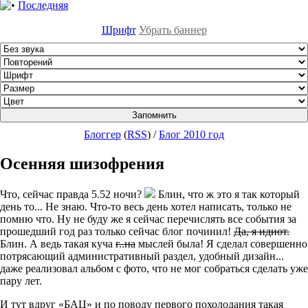
Последняя
Шрифт
Убрать баннер
Блоггер
(
RSS
)
/
Блог 2010 год
Осенняя шизофрения
Что, сейчас правда 5.52 ночи?
Блин, что ж это я так который
день то... Не знаю. Что-то весь день хотел написать, только не
помню что. Ну не буду же я сейчас перечислять все события за
прошедший год раз только сейчас блог починил!
Да, я идиот.
Блин. А ведь такая куча
г..на
мыслей была! Я сделал совершенно
потрясающий административный раздел, удобный дизайн...
даже реализовал альбом с фото, что не мог собраться сделать уже
пару лет.
И тут вдруг «БАЦ» и по поводу первого похолодания такая