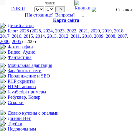
D.iK.iJ
[
На странице
] [
Запросы
]
Карта сайта
Дикий автор
Блог
:
2026
(
2025
,
2024
,
2023
,
2022
,
2021
,
2020
,
2019
,
2018
,
2017
,
2016
,
2015
,
2014
,
2013
,
2012
,
2011
,
2010
,
2009
,
2008
,
2007
,
2006
,
2005
)
-
2005
Фотографии
Видео
,
Аудио
Фантастика
Мобильная адаптация
Заработок в сети
Продвижение и SEO
PHP скрипты
HTML анализ
JavaScript примеры
Ребуквер
,
Кодер
Ссылки
Делаю кулоны с опалами
Да или Нет
Трубки
Недовольным