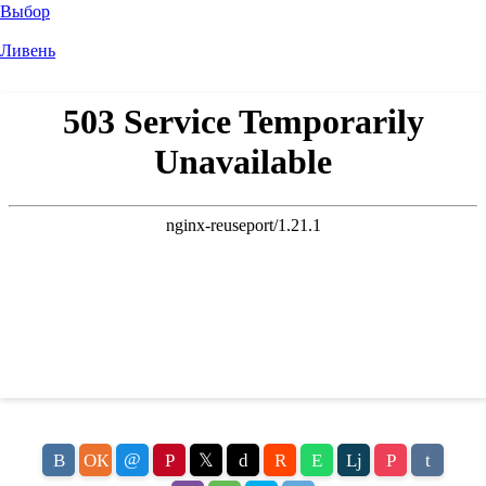
Выбор
Ливень
@
В
ОК
P
𝕏
d
R
E
Lj
P
t