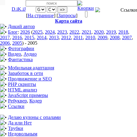
D.iK.iJ
[
На странице
] [
Запросы
]
Карта сайта
Дикий автор
Блог
:
2026
(
2025
,
2024
,
2023
,
2022
,
2021
,
2020
,
2019
,
2018
,
2017
,
2016
,
2015
,
2014
,
2013
,
2012
,
2011
,
2010
,
2009
,
2008
,
2007
,
2006
,
2005
)
-
2005
Фотографии
Видео
,
Аудио
Фантастика
Мобильная адаптация
Заработок в сети
Продвижение и SEO
PHP скрипты
HTML анализ
JavaScript примеры
Ребуквер
,
Кодер
Ссылки
Делаю кулоны с опалами
Да или Нет
Трубки
Недовольным