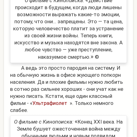
О фильме с Кинопоиска:
Действие
происходит в будущем, когда люди лишены
возможности выражать какие-то эмоции,
потому, что они… запрещены. Это — та цена,
которую человечество платит за устранение
из своей жизни войны. Теперь книги,
искусство и музыка находятся вне закона. А
любое чувство — уже преступление,
»
наказуемое смертью.
©
А ведь это просто пародия на систему. И
на обычную жизнь в офисе жующего попкорн
населения. Да и плохие фильмы нужно любить
в сотню раз сильнее хороших - они учат как не
нужно писать. Кстати, еще один классный
фильм - «
Ультрафиолет
». Только немного
слабее.
«
О фильме с Кинопоиска:
Конец XXI века. На
Земле бушует ожесточенная война между
обычными людьми и новым подвидом