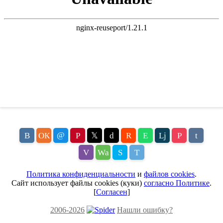
@
В
ОК
P
𝕏
d
R
E
Lj
P
t
V
Wa
S
T
Политика конфиденциальности
и
файлов cookies
.
Сайт использует файлы cookies (куки)
согласно Политике
.
[
Согласен
]
2006-2026
Нашли ошибку?