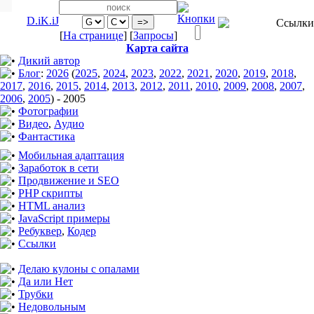
D.iK.iJ
[
На странице
] [
Запросы
]
Карта сайта
Дикий автор
Блог
:
2026
(
2025
,
2024
,
2023
,
2022
,
2021
,
2020
,
2019
,
2018
,
2017
,
2016
,
2015
,
2014
,
2013
,
2012
,
2011
,
2010
,
2009
,
2008
,
2007
,
2006
,
2005
)
-
2005
Фотографии
Видео
,
Аудио
Фантастика
Мобильная адаптация
Заработок в сети
Продвижение и SEO
PHP скрипты
HTML анализ
JavaScript примеры
Ребуквер
,
Кодер
Ссылки
Делаю кулоны с опалами
Да или Нет
Трубки
Недовольным