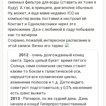
сменных фильтра для воды (ставить их тоже я
буду). А так, в принципе, дни вполне обычные.
Ну, может, я еще маме недавно ICQ на
компьютер вновь поставил и настроил ей
Контакт и Одноклассники через это
приложение. Да и с любимой в саду побывали
как-то вечером.
Сохраню, пожалуй, интересное расписание в
этой записи. Вечно его теряю.
2012
- очень долгожданный конец
света. Здесь целый букет: время пятого
Солнца, сама солнечная система станет
каким-то боком к галактической оси,
нарушатся все космические циклы,
изменение полюсов и т.д. Дети индиго
советуют подготовиться, у 0,5% населения
есть шанс выжить.
2013
- Рагнарок, он же судний день. День
начала и конца! Гиперпространственный