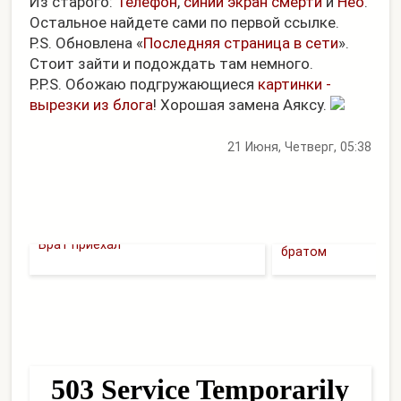
Из старого:
Телефон
,
синий экран смерти
и
Нео
.
Остальное найдете сами по первой ссылке.
P.S. Обновлена «
Последняя страница в сети
».
Стоит зайти и подождать там немного.
P.P.S. Обожаю подгружающиеся
картинки -
вырезки из блога
! Хорошая замена Аяксу.
21 Июня, Четверг, 05:38
180 километров на
Брат приехал
братом