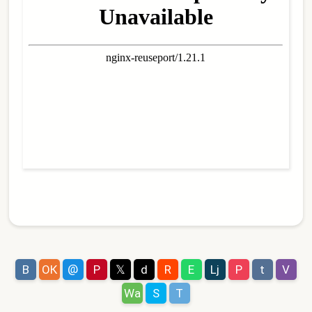
@
В
ОК
P
𝕏
d
R
E
Lj
P
t
V
Wa
S
T