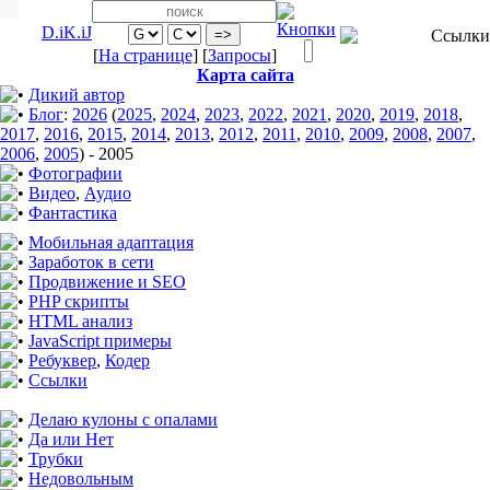
D.iK.iJ
[
На странице
] [
Запросы
]
Карта сайта
Дикий автор
Блог
:
2026
(
2025
,
2024
,
2023
,
2022
,
2021
,
2020
,
2019
,
2018
,
2017
,
2016
,
2015
,
2014
,
2013
,
2012
,
2011
,
2010
,
2009
,
2008
,
2007
,
2006
,
2005
)
-
2005
Фотографии
Видео
,
Аудио
Фантастика
Мобильная адаптация
Заработок в сети
Продвижение и SEO
PHP скрипты
HTML анализ
JavaScript примеры
Ребуквер
,
Кодер
Ссылки
Делаю кулоны с опалами
Да или Нет
Трубки
Недовольным