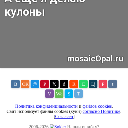
@
В
ОК
P
𝕏
d
R
E
Lj
P
t
V
Wa
S
T
Политика конфиденциальности
и
файлов cookies
.
Сайт использует файлы cookies (куки)
согласно Политике
.
[
Согласен
]
2006-2026
Нашли ошибку?