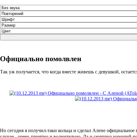
Официально помолвлен
Так уж получается, что когда вместе живешь с девушкой, остает
Но сегодня я получил-таки кольца и сделал Алене официальное
случае - очень приятно и волнительно. Да и сюрприз хороший п