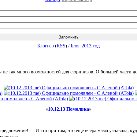
Блоггер
(
RSS
)
/
Блог 2013 год
ся не так много возможностей для сюрпризов. О большей части до
«
10.12.13 Помолвка
»
 предложение!
И это при том, что еще вчера мама узнавала, ку
олучился.