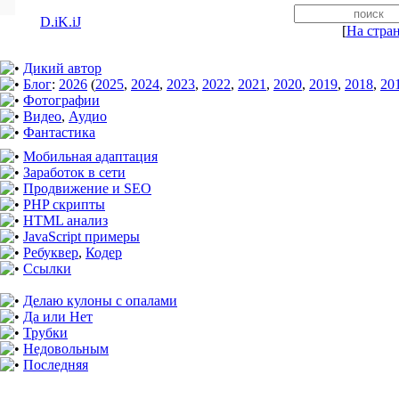
D.iK.iJ
[
На стра
Дикий автор
Блог
:
2026
(
2025
,
2024
,
2023
,
2022
,
2021
,
2020
,
2019
,
2018
,
20
Фотографии
Видео
,
Аудио
Фантастика
Мобильная адаптация
Заработок в сети
Продвижение и SEO
PHP скрипты
HTML анализ
JavaScript примеры
Ребуквер
,
Кодер
Ссылки
Делаю кулоны с опалами
Да или Нет
Трубки
Недовольным
Последняя