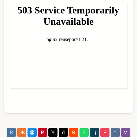
@
В
ОК
P
𝕏
d
R
E
Lj
P
t
V