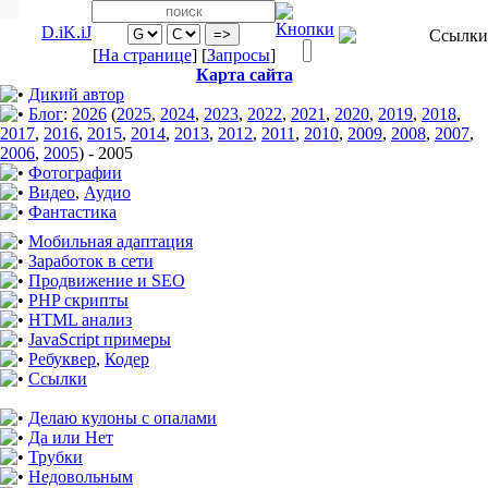
D.iK.iJ
[
На странице
] [
Запросы
]
Карта сайта
Дикий автор
Блог
:
2026
(
2025
,
2024
,
2023
,
2022
,
2021
,
2020
,
2019
,
2018
,
2017
,
2016
,
2015
,
2014
,
2013
,
2012
,
2011
,
2010
,
2009
,
2008
,
2007
,
2006
,
2005
)
-
2005
Фотографии
Видео
,
Аудио
Фантастика
Мобильная адаптация
Заработок в сети
Продвижение и SEO
PHP скрипты
HTML анализ
JavaScript примеры
Ребуквер
,
Кодер
Ссылки
Делаю кулоны с опалами
Да или Нет
Трубки
Недовольным