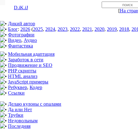
D.iK.iJ
[
На стра
Дикий автор
Блог
:
2026
(
2025
,
2024
,
2023
,
2022
,
2021
,
2020
,
2019
,
2018
,
20
Фотографии
Видео
,
Аудио
Фантастика
Мобильная адаптация
Заработок в сети
Продвижение и SEO
PHP скрипты
HTML анализ
JavaScript примеры
Ребуквер
,
Кодер
Ссылки
Делаю кулоны с опалами
Да или Нет
Трубки
Недовольным
Последняя