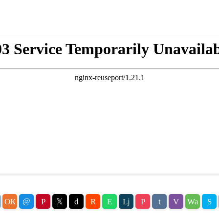
@
ОК
P
𝕏
d
R
E
Lj
P
t
V
Wa
S