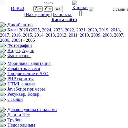
D.iK.iJ
[
На странице
] [
Запросы
]
Карта сайта
Дикий автор
Блог
:
2026
(
2025
,
2024
,
2023
,
2022
,
2021
,
2020
,
2019
,
2018
,
2017
,
2016
,
2015
,
2014
,
2013
,
2012
,
2011
,
2010
,
2009
,
2008
,
2007
,
2006
,
2005
)
-
2005
Фотографии
Видео
,
Аудио
Фантастика
Мобильная адаптация
Заработок в сети
Продвижение и SEO
PHP скрипты
HTML анализ
JavaScript примеры
Ребуквер
,
Кодер
Ссылки
Делаю кулоны с опалами
Да или Нет
Трубки
Недовольным