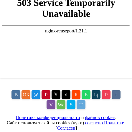
@
В
ОК
P
𝕏
d
R
E
Lj
P
t
V
Wa
S
T
Политика конфиденциальности
и
файлов cookies
.
Сайт использует файлы cookies (куки)
согласно Политике
.
[
Согласен
]