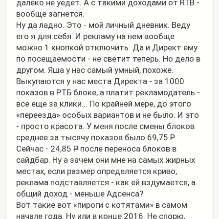
далеко не уедет. А с такими доходами от RTB -
вообще загнется.
Ну да ладно. Это - мой личный дневник. Веду
его я для себя. И рекламу на нем вообще
можно 1 кнопкой отключить. Да и Директ ему
по посещаемости - не светит теперь. Но дело в
другом. Яша у нас самый умный, похоже.
Выкупаются у нас места Директа - за 1000
показов в РТБ блоке, а платит рекламодатель -
все еще за клики... По крайней мере, до этого
«переезда» особых вариантов и не было. И это
- просто красота. У меня после смены блоков
среднее за тысячу показов было 69,75
Р
.
Сейчас - 24,85
Р
после переноса блоков в
сайдбар. Ну а зачем они мне на самых жирных
местах, если размер определяется криво,
реклама подставляется - как ей вздумается, а
общий доход - меньше Адсенса?
Вот такие вот «пироги с котятами» в самом
начале года. Ну или в конце 2016. Не спорю,