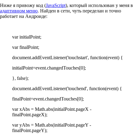
Ниже я привожу код (
JavaScript
), который использован у меня в
адаптивном меню
. Найден в сети, чуть переделан и точно
работает на Андроиде:
var initialPoint;
var finalPoint;
document.addEventListener('touchstart', function(event) {
initialPoint=event.changedTouches[0];
}, false);
document.addEventListener('touchend', function(event) {
finalPoint=event.changedTouches[0];
var xAbs = Math.abs(initialPoint.pageX -
finalPoint.pageX);
var yAbs = Math.abs(initialPoint.pageY -
finalPoint.pageY);