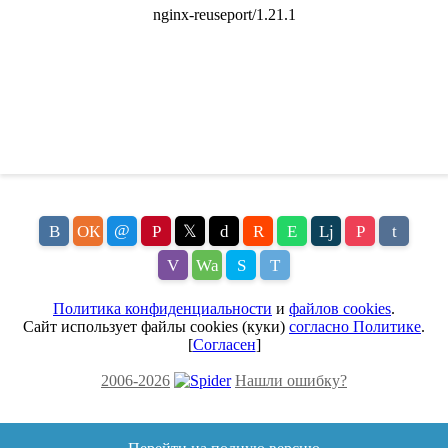
@
В
ОК
P
𝕏
d
R
E
Lj
P
t
V
Wa
S
T
Политика конфиденциальности
и
файлов cookies
.
Сайт использует файлы cookies (куки)
согласно Политике
.
[
Согласен
]
2006-2026
Нашли ошибку?