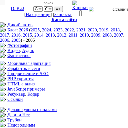
D.iK.iJ
[
На странице
] [
Запросы
]
Карта сайта
Дикий автор
Блог
:
2026
(
2025
,
2024
,
2023
,
2022
,
2021
,
2020
,
2019
,
2018
,
2017
,
2016
,
2015
,
2014
,
2013
,
2012
,
2011
,
2010
,
2009
,
2008
,
2007
,
2006
,
2005
)
-
2005
Фотографии
Видео
,
Аудио
Фантастика
Мобильная адаптация
Заработок в сети
Продвижение и SEO
PHP скрипты
HTML анализ
JavaScript примеры
Ребуквер
,
Кодер
Ссылки
Делаю кулоны с опалами
Да или Нет
Трубки
Недовольным