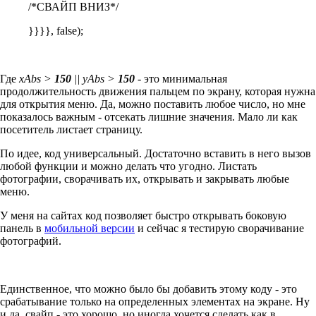
/*СВАЙП ВНИЗ*/
}}}}, false);
Где
xAbs >
150
|| yAbs >
150
- это минимальная
продолжительность движения пальцем по экрану, которая нужна
для открытия меню. Да, можно поставить любое число, но мне
показалось важным - отсекать лишние значения. Мало ли как
посетитель листает страницу.
По идее, код универсальный. Достаточно вставить в него вызов
любой функции и можно делать что угодно. Листать
фотографии, сворачивать их, открывать и закрывать любые
меню.
У меня на сайтах код позволяет быстро открывать боковую
панель в
мобильной версии
и сейчас я тестирую сворачивание
фотографий.
Единственное, что можно было бы добавить этому коду - это
срабатывание только на определенных элементах на экране. Ну
и да, свайп - это хорошо, но иногда хочется сделать как в