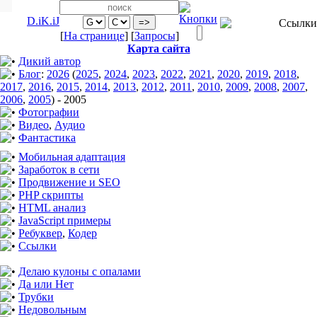
D.iK.iJ
[
На странице
] [
Запросы
]
Карта сайта
Дикий автор
Блог
:
2026
(
2025
,
2024
,
2023
,
2022
,
2021
,
2020
,
2019
,
2018
,
2017
,
2016
,
2015
,
2014
,
2013
,
2012
,
2011
,
2010
,
2009
,
2008
,
2007
,
2006
,
2005
)
-
2005
Фотографии
Видео
,
Аудио
Фантастика
Мобильная адаптация
Заработок в сети
Продвижение и SEO
PHP скрипты
HTML анализ
JavaScript примеры
Ребуквер
,
Кодер
Ссылки
Делаю кулоны с опалами
Да или Нет
Трубки
Недовольным