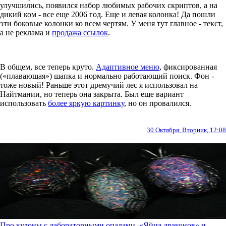
улучшились, появился набор любимых рабочих скриптов, а на
дикий ком - все еще 2006 год. Еще и левая колонка! Да пошли
эти боковые колонки ко всем чертям. У меня тут главное - текст,
а не реклама и
продажа ссылок
.
В общем, все теперь круто.
Адаптивное меню
, фиксированная
(«плавающая») шапка и нормально работающий поиск. Фон -
тоже новый! Раньше этот дремучий лес я использовал на
Найтмании, но теперь она закрыта. Был еще вариант
использовать
более яркую картинку
, но он провалился.
30 Октября, Вторник, 12:08
Про кулоны с лабораторными опалами. «Яйца драконов» и