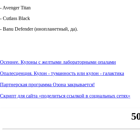
- Avenger Titan
- Cutlass Black
- Banu Defender (инопланетный, да).
Осеннее. Кулоны с желтыми лабораторными опалами
Опалесценция. Кулон - туманность или кулон - галактика
Партнерская программа Озона закрывается!
Скрипт для сайта «поделиться ссылкой в социальных сетях»