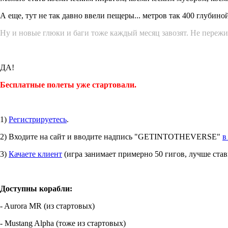
А еще, тут не так давно ввели пещеры... метров так 400 глубино
Ну и новые глюки и баги тоже каждый месяц завозят. Не пережи
ДА!
Бесплатные полеты уже стартовали.
1)
Регистрируетесь
.
2) Входите на сайт и вводите надпись "GETINTOTHEVERSE"
в
3)
Качаете клиент
(игра занимает примерно 50 гигов, лучше став
Доступны корабли:
- Aurora MR (из стартовых)
- Mustang Alpha (тоже из стартовых)