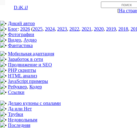
D.iK.iJ
[
На стра
Дикий автор
Блог
:
2026
(
2025
,
2024
,
2023
,
2022
,
2021
,
2020
,
2019
,
2018
,
20
Фотографии
Видео
,
Аудио
Фантастика
Мобильная адаптация
Заработок в сети
Продвижение и SEO
PHP скрипты
HTML анализ
JavaScript примеры
Ребуквер
,
Кодер
Ссылки
Делаю кулоны с опалами
Да или Нет
Трубки
Недовольным
Последняя