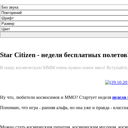
Star Citizen - неделя бесплатных полето
В нашу космическую МММ очень нужно новое мясо! Вступайте,
Ну что, любители космосимов и MMO? Стартует неделя
неделя
Понимаю, что игра - ранняя альфа, но она уже и правда - классн
Можно стать космическим пиратом, космическим мусором, косм