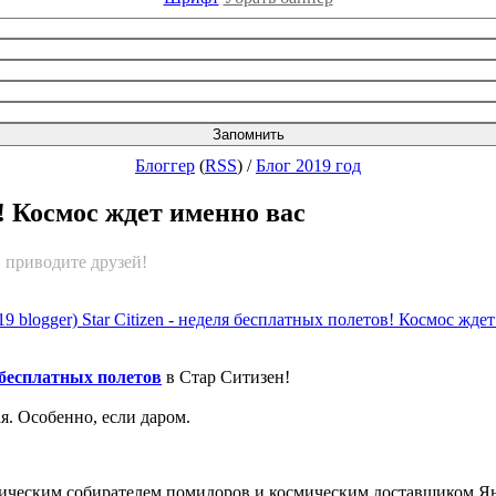
Блоггер
(
RSS
)
/
Блог 2019 год
в! Космос ждет именно вас
 приводите друзей!
 бесплатных полетов
в Стар Ситизен!
ая. Особенно, если даром.
ическим собирателем помидоров и космическим доставщиком Ян