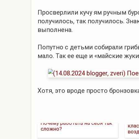
Просверлили кучу ям ручным буро
получилось, так получилось. Знаю
выполнена.
Попутно с детьми собирали грибы 
мало. Так ее еще и «майские жуки
Хотя, это вроде просто бронзовк
Пок
Почему работать на себя так
клас
сложно?
возд