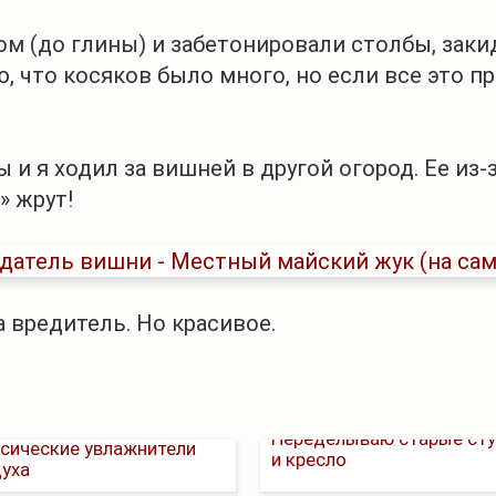
м (до глины) и забетонировали столбы, закид
, что косяков было много, но если все это про
и я ходил за вишней в другой огород. Ее из-з
» жрут!
а вредитель. Но красивое.
упаю дешевые
Переделываю старые сту
сические увлажнители
и кресло
уха