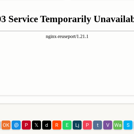
@
ОК
P
𝕏
d
R
E
Lj
P
t
V
Wa
S