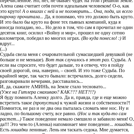
перечисленное. Но, нет, не бывает чудес на этой грешной Земле.
Алена сама считает себя почти идеальным человеком! О-о, как
это круто!
А о книгах с ней и не поговорить... Она, поди, их всего
парочку прочитала...
Да, я понимаю, что это должно быть круто.
И это было бы круто на фоне тех пьяных компаний, куда я
иногда попадаю, но... Но дело в том, что сам я прочитал не один
десяток книг, осилил «Войну и мир», прошел не одну сотню
километров, победил во многих играх.
(Во куда понесло! :)
И
вдруг...
(...)
Судьба свела меня с очаровательной сумасшедшей девушкой (не
больше и не меньше).
Вот так случилось в этот раз.
Судьба. А
если вы спросите, что будет дальше, то я отвечу, что я пойду
своей дорогой, она, наверно, – своей. И это тоже Судьба. По
крайней мере, так часто бывало: встречались, долго сидели,
разговаривали вечерами, расставались...
И, да, скажите АМИНЬ, на Земле стало тесновато...
(Уже на Гитлера смахиваю? КАК??? НЕТ?!?)
Я буду помнить Аленку долго. Да и, правда, где и еще можно
встретить такое
(пропустим)
к чужой жизни и собственности?!
Помнится, не раз и не два она пыталась сломать мне нос. Ну и
ладно, по большому счету, все равно. (
Нос и так куда-то сам
растет...)
Такое поведение немало смешило и забавило меня! О,
да!!! Это чем-то (Аленка) напоминает мне поведение...
лошадки.
Есть
лошадки
ленивые. Лень им таскать седока. Мне думается,