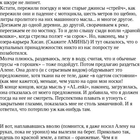
к шкуре не липнет.
Кстати, пережили поездку и мои старые джинсы «стрейч», как
пережили они и падение с мотоцикла, шесть метров по щебню,
литры пролитого на них машинного масла... и многое другое.
Доезжаем до одной деревни, до другой, сворачиваем к реке,
переезжаем ее по мостику. То и дело слышу сзади вопли «драной
кошки», когда стрелка ползет «за сорок». Но, наконец, мы у
озера-карьера Хасан. (Скажите АМИНЬ!) И тут оказалось, что о
купальных принадлежностях никто из нас попросту не
позаботился.
Молча плююсь, раздеваюсь, лезу в воду, считая, что и обычные
трусы «в горошек» – тоже подойдут. Потом предлагаю раздеться
Алене. Она долго (и с серьезным видом) обдумывает это
предложение, хотя ткани на ее теле, даже «в одетом состоянии»
(как мне кажется), меньше, чем ушло на одни мои носки!
В конце концов, когда мысль у «AL.enki», наконец, загрузилась,
она отказалась от моего предложения. И добавила, что я должен
тогда на нее не смотреть. Перспектива плавать и утонуть с
закрытыми глазами, показалась мне не столь заманчивой. И я
ответил, что потерплю уж как-нибудь там.
И вот, наплававшись вволю (помнится, я даже носил Алену на
руках, пока не уронил) мы вылезли
на берег. Прикольно так,
идешь по красной земле, а пятки – оранжевые.
Чем я и