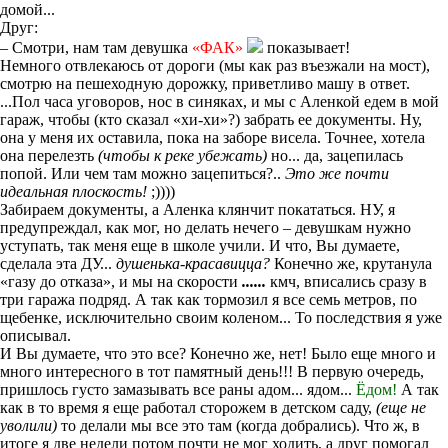
домой...
Друг:
– Смотри, нам там девушка
«ФАК»
показывает!
Немного отвлекаюсь от дороги (мы как раз въезжали на мост),
смотрю на пешеходную дорожку, приветливо машу в ответ.
...Пол часа уговоров, нос в синяках, и мы с Аленкой едем в мой
гараж, чтобы (кто сказал «хи-хи»?) забрать ее документы. Ну,
она у меня их оставила, пока на заборе висела. Точнее, хотела
она перелезть
(чтобы к реке убежать)
но... да, зацепилась
попой. Или чем там можно зацепиться?..
Это же почти
идеальная плоскость!
;))))
Забираем документы, а Аленка клянчит покататься. НУ, я
предупреждал, как мог, но делать нечего – девушкам нужно
уступать, так меня еще в школе учили. И что, Вы думаете,
сделала эта ДУ...
душенька-красавицца?
Конечно же, крутанула
«газу до отказа», и мы на скорости
......
кмч, вписались сразу в
три гаража подряд. А так как тормозил я все семь метров, по
щебенке, исключительно своим коленом... То последствия я уже
описывал.
И Вы думаете, что это все? Конечно же, нет! Было еще много и
много интересного в тот памятный день!!! В первую очередь,
пришлось густо замазывать все раны адом... ядом...
Ёдом!
А так
как в то время я еще работал сторожем в детском саду,
(еще не
уволили)
то делали мы все это там (когда добрались). Что ж, в
итоге я две недели потом почти не мог ходить, а друг помогал