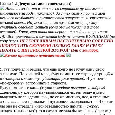
Глава 1
:(
Девушка такая синеглазая :)
Начинал когда-то я это все со страшных ругательств
(накопилось за годы, накипело), да с тех самых пор пыл мой
немного поубавился, а ругательства затупились и заржавели в
вековой пыли... Но, может, и сгожусь для чего, тряхну
стариной двадцатилетней (если былые ужасти и слова
вспомню). Хотя, что написано пером... то сейчас и прочтем!
:)))) Все примечания и изменения буду печатать КУРСИВОМ (по
ходу дел
а).
НЕТЕРПЕЛИВЫМ НАСТОЯТЕЛЬНО СОВЕТУЮ
ПРОПУСТИТЬ
СКУЧНУЮ
ПЕРВУЮ ГЛАВУ И СРАЗУ
НАЧАТЬ С
ИНТЕРЕСНОЙ
ВТОРОЙ!
Или с
лошадок.
Желаю приятного путешествия!
Я тут подумал и решил, что еще долго не забуду одну свою
знакомую. По крайней мере, буду помнить ее еще года три
. (Два
из которых к моменту публикации уже прошли).
И уж точно
«по-доброму» вспоминать в старости.
Буду помнить ее как...
(жуткое злобное рычание за кадром)
...девчонку, у которой из «выдающихся частей тела» нужно
выделить не ее «длинный», по ее же мнению, нос, а странные
«эгоистичные»
припадки и пугающее самодовольство. Эх, если
бы она не страдала «избирательностью памяти» (
скорее,
«издевательностью") то и сама заметила бы все выше
(и ниже)