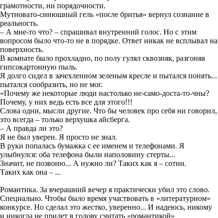
грамотности, ни порядочности.
Мутновато-синюшный гель «после бритья» вернул сознание в
реальность.
– А мне-то что? – спрашивал внутренний голос. Но с этим
вопросом было что-то не в порядке. Ответ никак не всплывал на
поверхность.
В комнате было прохладно, по полу гулял сквозняк, разгоняя
гипсокартонную пыль.
Я долго сидел в зачехленном зеленым кресле и пытался понять...
пытался сообразить, но не мог.
«Почему же некоторые люди настолько не-само-доста-то-чны?
Почему, у них ведь есть все для этого!!!
Слова одни, мысли другие. Что бы человек про себя ни говорил,
это всегда – только верхушка айсберга.
– А правда ли это?
Я не был уверен. Я просто не знал.
В руки попалась бумажка с ее именем и телефонами. Я
улыбнулся: оба телефона были наполовину стерты...
Значит, не позвоню... А нужно ли? Таких как я – сотни.
Таких как она – ...
Романтика. За вчерашний вечер я практически убил это слово.
Специально. Чтобы было время участвовать в «литературном»
конкурсе. Но сделал это жестко, уверенно... И надеюсь, никому
и никогда не придет в голову считать «романтикой»