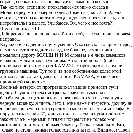
справа, сверкает на солнышке железными оградками.
Так же тихо, степенно, прокатываемся мимо съезда в
Монастырку, мотор мерно гудит. Помнится, когда-то Алена
считала, что на скорости мотоцикл должен просто орать, как
истребитель на взлете. Улыбаюсь. Эх, чего с нее взять?!
Шестнадцать лет!!!
Добираемся, наконец, до, какой-никакой, трассы, поворачиваем
направо...
Еду ме-е-е-е-едленно, вду-у-умчиво. Оказалось, что прямо перед
нами, минут пятнадцать назад, не больше, ремонтники
посыпали дорогу БОЛЬШ-И-И-М слоем м-е-е-лких камешков,
изрядно смешанных с гудроном. А по этой дороге (в обе
стороны) постоянно ходят КАМАЗЫ с прицепами и другие
грузовые машины. Тут-то и из-под собственных колес этой
липкой дрянью закидывает, а после КАМАЗА, мчащегося с
приличной скоростью...
Знойный ветерок от прогревшихся машин приносит тучи
щебня. С удивлением смотрю, как мелкие камешки,
барабанящие в щиток шлема, превращаются в изысканную-
черную-мозаику. Ляпота, лето!!! Мне даже интересно, доживу ли
я вообще до вечера, когда рядом со мной человек-катастрофа. В
пору делать ставки. И, конечно же, на этом неприятности не
закончились. Черными пятнами покрылся не только мой
мотоцикл, но и моя любимая белая футболка с мысиком. Вот,
только не стали такими голые Аленкины ноги. Видимо, гудрон