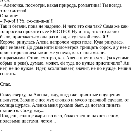
– Аленочка, посмотри, какая природа, романтика! Ты всегда
этого хотела!
Она мне:
– Р-р-р!!!
Ух, с-с-сш-ш-ш!!!
Так и бегали, пока не надоело. И чего это она так? Сама же как-
то просила прокатить ее БЫСТРО! Ну и что, что это давно
было, приезжает-то она раз в год, а тут такой случай!!!
Короче, ринулась Алена напро
лом через поле. Куда ринулась,
фиг ее знает. До дома идти километров тридцать-сорок,
а у нее с
ориентированием
такие же успехи, как с ногами
-не-
стираемыми
. Стою, смотрю, как Алена прет в кусты (за кустами
обрыв и река), думаю, может, ей туда по нужде приспичило? Ан
нет, не по нужде. Идет, всхлипывает, значит, не по нужде
. Решил
спасать
.
Спас.
Сижу сверху, на Аленке, жду, когда же приятные ощущения
начнутся. Заодно с нее мух сгоняю и мусор травяной сдуваю, от
солнца щурясь. Аленка меня руками бьет, да ногами
пинать
пытается. Сижу, жду...
Полдень, солнце жарит во всю, божественно пахнет сеном,
полевыми цветами, летом...