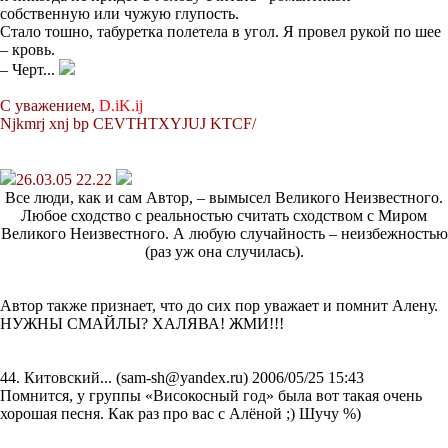
собственную или чужую глупость.
Стало тошно, табуретка полетела в угол. Я провел рукой по шее
– кровь.
– Черт...
С
уважением
,
D.iK.ij
Njkmrj xnj bp CEVTHTXYJUJ KTCF/
26.03.05 22.22
Все люди, как и сам Автор, – вымысел Великого Неизвестного.
Любое сходство с реальностью считать сходством с Миром
Великого Неизвестного. А любую случайность – неизбежностью
(раз уж она случилась).
Автор также признает, что до сих пор уважает и помнит Алену.
НУЖНЫ СМАЙЛЫ? ХАЛЯВА! ЖМИ!!!
44. Китовский... (sam-sh@yandex.ru) 2006/05/25 15:43
Помнится, у группы «Високосный год» была вот такая очень
хорошая песня. Как раз про вас с Алёной ;) Шучу %)