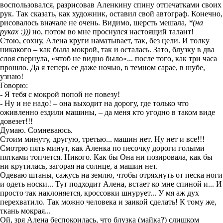
воспользовался, разрисовав
Аленкину спину отпечатками своих
рук. Так сказать, как художник, оставил свой автограф.
Конечно,
рисовалось вначале не очень. Видимо, шерсть мешала,
*(на
руках :)))
но, потом
во мне проснулся настоящий талант!
Стою, сохну, Алена круги наматывает,
так, без цели. И толку
никакого – как была мокрой
,
так и осталась.
Зато, блузку в два
слоя свернула, «чтоб не видно было»... после того, как три часа
прошло. Да я теперь ее даже ночью, в темном сарае, в шубе,
узнаю!
Говорю:
-
Я тебя с мокрой попой не повезу!
-
Ну и не надо! – она
выходит на дорогу, где только что
оживленно ездили машины, – да меня
кто угодно в таком виде
довезет!!!
Думаю. С
омневаюсь.
Стоим минуту
, другую, третью... машин нет. Ну нет
и все!!!
Смотрю пять минут, как Аленка по песочку дороги голыми
пятками топчется. Никого. Как бы
Она ни позировала, как бы
ни
крутилась
,
загорая на солнце, а машин нет.
Одеваю штаны
, сажусь на землю, чтобы отряхнуть от песка ноги
и одеть носки... Тут подходит Алена, встает ко мне спино
й и... И
просто
так наклоняется
, кроссовки шнурует...
У мя аж дух
перехватило.
Так
можно человека и заикой сделать!
К тому же,
ткань мокрая...
Ой, зря Алена беспокоилась, что блузка (майка?) слишком