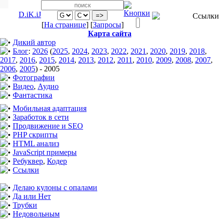
D.iK.iJ
[
На странице
] [
Запросы
]
Карта сайта
Дикий автор
Блог
:
2026
(
2025
,
2024
,
2023
,
2022
,
2021
,
2020
,
2019
,
2018
,
2017
,
2016
,
2015
,
2014
,
2013
,
2012
,
2011
,
2010
,
2009
,
2008
,
2007
,
2006
,
2005
)
-
2005
Фотографии
Видео
,
Аудио
Фантастика
Мобильная адаптация
Заработок в сети
Продвижение и SEO
PHP скрипты
HTML анализ
JavaScript примеры
Ребуквер
,
Кодер
Ссылки
Делаю кулоны с опалами
Да или Нет
Трубки
Недовольным