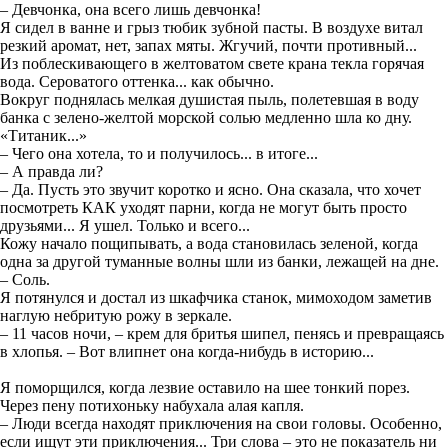
– Девчонка, она всего лишь девчонка!
Я сидел в ванне и грыз тюбик зубной пасты. В воздухе витал
резкий аромат, нет, запах мяты. Жгучий, почти противный...
Из поблескивающего в желтоватом свете крана текла горячая
вода. Сероватого оттенка... как обычно.
Вокруг поднялась мелкая душистая пыль, полетевшая в воду
банка с зелено-желтой морской солью медленно шла ко дну.
«Титаник...»
– Чего она хотела, то и получилось... в итоге...
– А правда ли?
– Да. Пусть это звучит коротко и ясно. Она сказала, что хочет
посмотреть КАК уходят парни, когда не могут быть просто
друзьями... Я ушел. Только и всего...
Кожу начало пощипывать, а вода становилась зеленой, когда
одна за другой туманные волны шли из банки, лежащей на дне.
– Соль.
Я потянулся и достал из шкафчика станок, мимоходом заметив
наглую небритую рожу в зеркале.
– 11 часов ночи, – крем для бритья шипел, пенясь и превращаясь
в хлопья. – Вот влипнет она когда-нибудь в историю...
Я поморщился, когда лезвие оставило на шее тонкий порез.
Через пену потихоньку набухала алая капля.
– Люди всегда находят приключения на свои головы. Особенно,
если ищут эти приключения... Три слова – это не показатель ни