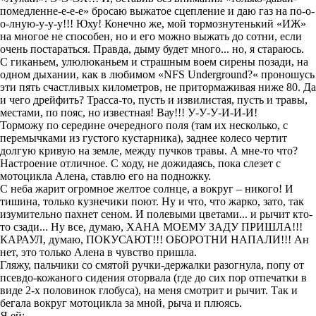
помедленне-е-е-е» бросаю выжатое сцепление и даю газ на по
-о-
о-
лную-у-у
-
у!!! Юху! Конечно же, мой тормознутенький «ИЖ»
на многое не способен, но и его можно выжать
до сотни, если
очень постараться. Правда, дыму будет много
...
но, я стараюсь.
С гиканьем, улюлюканьем и страшным воем сирены позади, на
одном дыхании, как в любимом
«
NFS
Under
ground
?
«
проношусь
эти пять счастливых километров, не притормаживая ниже 80. Да
и чего дрейфить? Трасса-то, пусть и извилистая, пусть и травы,
местами, по пояс,
но известная! Вау!!
!
У-У-У-И-И-И!
Торможу по середине очередного поля (там их несколько, с
перемычками из густого кустарника),
заднее колесо чертит
долгую кривую на земле, между пучков травы. А мне-то что?
Настроение отличное. С ходу
, не дожидаясь, пока слезет с
мотоцикла Алена, ставлю его на подножку.
С неба жарит огромное желтое солнце, а вокруг
–
никого! И
тишина, только кузнечики поют. Ну и что, что жарко, зато, так
изумительно пахнет сеном. И полевыми цветами... и рычит кто-
то сзади...
Ну все, думаю, ХАНА МОЕМУ ЗАДУ ПРИШЛА!!!
КАРАУЛ, думаю, ПОКУСАЮТ!!! ОБОРОТНИ НАПАЛИ!!! Ан
нет, это только Алена в чувство пришла.
Гляжу,
пальчики со смятой ручки-держалки разогнула, попу от
псевдо-кожаного сидения оторвала (где до сих пор отпечатки в
виде 2-х половинок глобуса), на меня смотрит и рычит.
Т
ак и
бегала вокруг мотоцикла за мной, рыча и плюясь.
Я е
й: