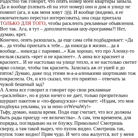
Радостно так говорит, что опять номер моей квартиры забыла.
Да и вообще (плевать ей на этот номер) они и дом и улицу не
помнит (ага, и как меня зовут :)))). И вообще (видимо, я ее
окончательно перестал интересовать), она сюда приехала
ТОЛЬКО ДЛЯ ТОГО
, чтобы расклеить рекламные объявления.
Вот так. Ага, я тут – дополнительная шоу-программа?! Нет,
думаю, врет.
Конечно, опять разошлась, да еще сама себя подбадривает: «Да
я... да чтобы приехать к тебе... да никогда в жизни... да я
вообще... никогда с парнями...» Как хорошо, что про Аленку-то
нельзя сказать «врет и не краснеет». А анна все краснеет и
краснеет... И не настолько на улице тепло, и не настолько светит
ярко солнце, чтобы так краснеть. Залилась аж от ушей и до
пяток! Думаю, даже под этими м-а-а-аленькими шортиками тож
покраснела. Ох, и кто сказал, что это приятно – отвечать за
чужой бешеный зад?
А Алена все говорит и говорит про свои рекламные
«расклейки», но в руки ничего не дает, только презрительно
шуршит пакетом и «по-французски» отвечает: «Нэдам, это моя
подбоука уекламы, уа за неио отWечаWу!»
Тьфу, думаю, нашла время. Поди еще считает, что все должны
быть рады приезду «ее величества». А сам, тем временем, для
порядка, поглядываю на ее блузку. Прикольно! Смотришь
сверху, а там такой вырез, что пупок видно. Смотришь так,
пупок тоже видно! Прям чудо. И чего она жалуется, вот у меня