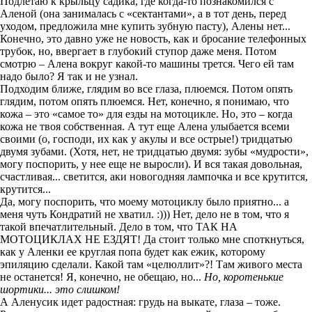
Подлетаю к крыльцу садика, где когда-то познакомился с
Аленой (она занималась с «сектантами», а в тот день, перед
уходом, предложила мне купить зубную пасту), Алены нет...
Конечно, это давно уже не новость, как и бросание телефонных
трубок, но, ввергает в глубокий ступор даже меня. Потом
смотрю – Алена вокруг какой-то машины трется. Чего ей там
надо было? Я так и не узнал.
Подходим ближе, глядим во все глаза, плюемся. Потом опять
глядим, потом опять плюемся. Нет, конечно, я понимаю, что
кожа – это «самое то» для езды на мотоцикле. Но, это – когда
кожа не твоя собственная. А тут еще Алена улыбается всеми
своими (о, господи, их как у акулы и все острые!) тридцатью
двумя зубами. (Хотя, нет, не тридцатью двумя: зубы «мудрости»,
могу поспорить, у нее еще не выросли). И вся такая довольная,
счастливая... светится, аки новогодняя лампочка и все крутится,
крутится...
Да, могу поспорить, что моему мотоциклу было приятно... а
меня чуть Кондратий не хватил. :))) Нет, дело не в том, что я
такой впечатлительный. Дело в том, что ТАК НА
МОТОЦИКЛАХ НЕ ЕЗДЯТ! Да стоит только мне споткнуться,
как у Аленки ее круглая попа будет как ежик, которому
эпиляцию сделали. Какой там «целюллит»?! Там живого места
не останется! Я, конечно, не обещаю, но...
Но, коротенькие
шортики... это слишком!
А Аленусик идет радостная: грудь на выкате, глаза – тоже.