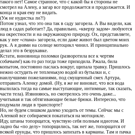
такого нет! Самое странное, что с какой бы я стороны не
смотрел на Алену, а загар все продолжается и продолжается. И
конца и края ему не видать.
(Уж не нудистка ли?!)
Потом узнал, что это она так в саду загорела. А Вы видели, как
люд в садах работает? Да, правильно, «кверху задом» любуются
на окрестности и на окружающую природу. Ох, представляете,
как у нее «
спина»
загорела, если даже живот был цветом моих
рук. А я днями на солнце мотоцикл чинил. И принципиально
делал это в безрукавке.
Кстати, виновница поломки (разворотила все к чертям
собачьим!) как-то раз тогда тоже приходила. Ржала, била
копытом, постоянно паслась вокруг, щипала травку. Пришлось
нежно остудить ее тепленькую водой из бутылки и, с
наилучшими пожеланиями, под смущенный смех Артура,
отправить Аленку домой. (Ну, я же не виноват, что вся вода
вылилась тогда на самые выступающие, интимные, так сказать,
части тела). Извиняюсь, но смотрелось это очень даже...
учитывая и так обтягивающие белые брюки. Интересно, что
подумали люди в транспорте?
Но, не будем слишком далеко уходить от темы. Сейчас мы с
Аленкой все собираемся покататься на мотоцикле.
Иду, штаны топорщатся, чувствую себя полным идиотом. И
ладно бы «по делу» топорщились, так нет же, топорщатся от
всякой ерунды, что пришлось запихать в карманы. Там и пачка