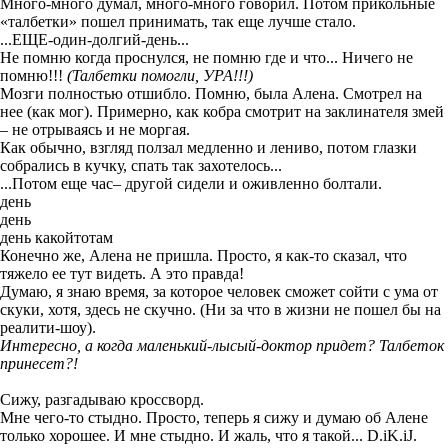
Много-много думал, много-много говорил.
Потом прикольные
«талбетки» пошел принимать, так еще лучше стало.
...ЕЩЕ-один-долгий-день...
Не помню когда проснулся, не помню
где и что... Ничего не
помню!!!
(Талбетки помогли
,
УРА!!!)
Мозги полностью отшибло. Помню,
была Алена
.
Смотрел на
нее (как мог).
Примерно, как кобра смотрит на заклинателя змей
– не отрываясь и не моргая.
Как обычно, взгляд
ползал медленно и лениво
, потом глазки
собрались в кучку, спать так захотелось...
...
Потом еще час– другой сидел
и
и
оживленно
болтали
.
день
день
день какойтотам
Конечно же, Алена не пришла. Просто, я как-то сказал, что
тяжело
ее
тут видеть. А это правда!
Думаю, я знаю время, за которое человек сможет сойти с ума
от
скуки
, хотя, здесь не скучно.
(Ни за что в жизни не пошел бы на
реалити-шоу).
Интересно, а когда маленький-лысый-доктор придет? Талбеток
принесет?!
Сижу, разгадываю кроссворд
.
Мне чего-то
стыдно. Просто, теперь я сижу и думаю о
б
Алене
только хорошее
. И мне стыдно. И жаль, что я такой...
D
.
iK
.
iJ
.