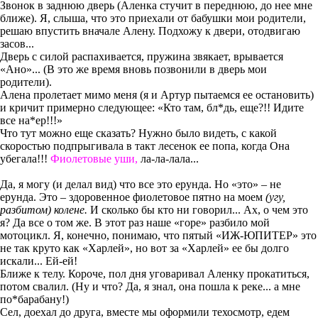
Звонок в заднюю дверь (Аленка стучит в переднюю, до нее мне
ближе). Я, слыша, что это приехали от бабушки мои родители,
решаю впустить вначале Алену. Подхожу к двери, отодвигаю
засов...
Дверь с силой распахивается, пружина звякает, врывается
«Ано»... (В это же время вновь позвонили в дверь мои
родители).
Алена пролетает мимо меня (я и Артур пытаемся ее остановить)
и кричит примерно следующее: «Кто там, бл*дь, еще?!! Идите
все на*ер!!!»
Что тут можно еще сказать? Нужно было видеть, с какой
скоростью подпрыгивала в такт лесенок ее попа, когда Она
убегала!!!
Фиолетовые уши,
ла-ла-лала...
Да, я могу (и делал вид) что все это ерунда. Но «это» – не
ерунда. Это – здоровенное фиолетовое пятно на моем
(угу,
разбитом) колене.
И сколько бы кто ни говорил... Ах, о чем это
я? Да все о том же. В этот раз наше «горе» разбило мой
мотоцикл. Я, конечно, понимаю, что пятый «ИЖ-ЮПИТЕР» это
не так круто как «Харлей», но вот за «Харлей» ее бы долго
искали... Ей-ей!
Ближе к телу. Короче, пол дня уговаривал Аленку прокатиться,
потом свалил. (Ну и что? Да, я знал, она пошла к реке... а мне
по*барабану!)
Сел, доехал до друга, вместе мы оформили техосмотр, едем