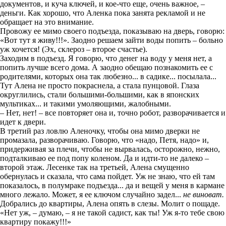
документов, и куча ключей, и кое-что еще, очень важное, –
деньги. Как хорошо, что Аленка пока занята рекламой и не
обращает на это внимание.
Провожу ее мимо своего подъезда, показываю на дверь, говорю:
«Вот тут я живу!!!». Заодно решаем зайти воды попить – больно
уж хочется! (Эх, склероз – второе счастье).
Заходим в подъезд. Я говорю, что денег на воду у меня нет, а
попить лучше всего дома. А заодно обещаю познакомить ее с
родителями, которых она так любезно... в садике... посылала...
Тут Алена не просто покраснела, а стала пунцовой. Глаза
округлились, стали большими-большими, как в японских
мультиках... и такими умоляющими, жалобными.
– Нет, нет! – все повторяет она и, точно робот, разворачивается и
идет к двери.
В третий раз ловлю Аленочку, чтобы она мимо дверки не
промазала, разворачиваю. Говорю, что «надо, Петя, надо» и,
придерживая за плечи, чтобы не вырвалась, осторожно, нежно,
подталкиваю ее под попу коленом. Да и идти-то не далеко –
второй этаж. Лесенке так на третьей, Алена смущенно
обернулась и сказала, что сама пойдет. Уж не знаю, что ей там
показалось, в полумраке подъезда... да и вещей у меня в кармане
много лежало. Может, я ее ключом случайно задел...
не виноват.
Добрались до квартиры, Алена опять в слезы. Молит о пощаде.
«Нет уж, – думаю, – я не такой садист, как ты! Уж я-то тебе свою
квартиру покажу!!!»