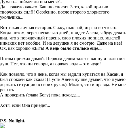
Думаю... поймет ли она меня?..
Да... тяжело как-то. Башню сносит. Зато,
какой прилив
творческих сил!!! Особенно, после второго хлористого
укольчика...
Вот так
ая личная история. Сижу, пью чай
, играю во что-то.
Когда потом, через несколько дней, придет Алена,
я
буду делать
вид, что я порядочный парень
,
слов
плохих
не знаю, мыслей
никаких нет вообще
. И на девушек я
не смотрю.
Даже на нее!
Ох, как хорошо жЫ
ть!
А ведь
было столько еще...
Потом приехал домой. Первым делом залез в ванну и включил
душ. Нет, что ни говори, а горячая вода – это чудо!
Как повезло, что в день, когда мы ездили купаться на Хасан, я
был спокоен как скала! (Пусть Алена лучше думает, что я умею
держать
ситуацию в своих руках). Может, это и правда. Н
е мне
решать.
А пров
ерить (слава Б
огу) пока некогда...
Хотя, если Она приедет...
P.S. No light.