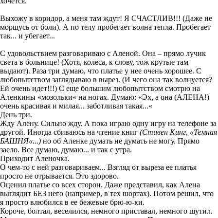
хочется.
Выхожу в коридор, а меня там ждут! Я СЧАС
ТЛИВ!!! (Даже не
морщусь от боли
). А по телу пробегает волна тепла. Пробегает
так...
и убегает...
С
удовольствием разговариваю с Аленой. Она – прямо лучик
света в больнице!
(Хотя, колеса, к слову, тож крутые там
выдают).
Раза три думаю, что платье у нее очень хорошее. С
любопытством
заглядываю в вырез. (И чего она так волнуется?
Ей очень идет!!!) С
еще большим
любопытством смотрю на
Аленкины
«
мозольки
«
на ногах. Думаю:
«
Эх, а она (АЛЕНА!)
очень красивая и милая... заботливая такая...
«
День три.
Жду Алену. Сильно жду. А пока играю одну игру на телефоне за
другой.
Иногда сбиваюсь на чтение книг
(Стивен Кинг
,
«Темная
БАШНЯ«...)
но об Аленке думать не думать не могу. Прямо
заело. Вс
е думаю, думаю... и так с утра.
Приходит Аленочка.
О чем-то с ней разговариваем...
Взгляд от
выреза ее платья
просто
не от
р
ы
вается.
Это
здорово.
Оценил платье со всех сторон. Даже представил, как Алена
выглядит БЕЗ него (например, в тех шортах). Потом решил, что
я просто влюбился в ее бежевые брю-ю-ки.
Короче, болтал, веселился, немного приставал, немного шутил.