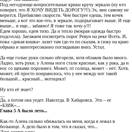
Под негодующе-вопросительные крики кручу зеркало (ну кто
поверит, что Я ХОЧУ ВИДЕТЬ ДОРОГУ?!!) Эх, мне самому не
верится.
Прибавляю скорости. Чем быстрее едешь, тем кочек
меньше, а вот это кое-что, в зеркале, подпрыгивает выше. И еще
выше... и еще... забавно! Я тоже так хочу-у!!!
Едем хорошо, едем тихо
. Да и тепло (мокрая одежда быстро
подсохла).
Заезжаем посмотреть порог Ревун на реке Исеть. И,
пока «дикая кошка» лазит там где-то по скалам, я сижу на краю
обрыва и
заинтересованно
поглядываю вниз
. Устал.
Да еще
голые руки сильно обгорели, хотя облаков было много
.
Ладно,
хоть руки, у Алены ноги стали красные, как у рака
, да и
нос
со щеками пор
озовел. Может, от солнца, может –
нет.
Хотя,
может, ей просто понравилось, что у нее между ног такой
большой... красный...
мотоцикл!
Ну
кто её знает?
_
_
Да, а потом она уедет. Навсегда. В Хабаровск. Это – ее
«БЗИК«...
Глава 5
А было лето...
Как-то Алена сильно обижалась на меня, когда я лежал в
больнице. А дело бы
ло в том, что я сказал, что...
День номер один.