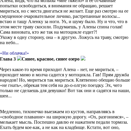
Алена, видя, что на мольбы «мне тяжело»
и ее отчаянные
попытки освободиться, я внимания не обращаю, решает
мириться, но с места двигаться не желает. Еще раз смотрю на ее
смущенное очаровательное личико
, растрепанные волосы...
встаю и тащу Аленку за ноги. Ух, и шуму было.
Ну и что, что в
этом месте траву скосили. Подумаешь, у Алены спина голая!
Сама виновата, кто же так на мотоцикле ездит?!
Ухожу в одну сторону, она – в другую. Ложусь на траву, смотрю
на
небо...
«Ни облачка!»
Глава 3
Синее, красное, синее озеро
Через какое-то
время приходит Алена – нет, не мирить
ся, –
проходит мимо
и молча
садится у мотоцикла. Гав! Прям дружба
народов! Но, мириться
так мириться. Клятвенно обещаю больше
«не гнать», обрекая тем себя на до-о-олгую поездку. Эх, чего
только не сделаешь для девушки! Вот так они и садятся на наши,
шеи...
Медленно, тихонечко выезжаем из кустов, направляясь в
«свободное плавание» на широкую дорогу. «Ох, разгонимся», –
мелькает мысль. Поспешно давлю ее нажатием педали тормоза.
Ехать будем кое-как, а не как на кладбище. Кстати, вот оно,