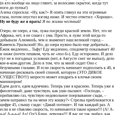
(и кто вообще на лицо глянет, за волосами скрытое, когда тут
ноги до пупка!)
Алена спросила: «Ну, как?» Я опять глянул на эти огромные
глаза, потом опустил взгляд ниже. И честно ответил: «Хорошо».
Ну не буду же я врать!
Я по жизни честн
ый
!
Озеро, не озеро, а так, лужа
посреди красной земли. Нет, это не
Африка,
нет,
я не сошел с ума. Просто,
в луже этой когда-то
добывали А
люминЬ, чем и знаменит наш великий город –
Каменск-Уральский! Но, до озера нужно было еще добраться...
Ёжик медленно... Тьфу! Еду медленно, спидометр показывает 40
и ниже
(почти пешком
, чуть
не «пол 6»
). Еду осторожно. И дело
тут не в погодных условиях (нет, в А
вгусте снег не выпал), дело
кое-в-ком-
другом. Дело в том, что за мной сидит
Оно
с
безумными глазами. И если скорость
начинает подползать к 40, я
начинаю рисковать с
воей спиной, которую (ЭТО ДИКОЕ
СУЩЕСТВО
!!!)
за
просто может изодрать в клочья
своим
маникюром!
Едем долго, едем вдумчиво. Теперь уже я краснею. Теперь уже я
фиолетовый: даже чувствую, как уши пылают. «Господи, –
прибавляю газ, чувствую недовольное поерзывание сзади, –
зачем натравил ты на меня эту кошку?» Стрелка приближается к
цифре 45, слышу
сзади: «Давай потише». И так каждый раз. А
если я не сбавляю скорость, то начинаются такие крики!!!
(
А
! А-
а-а! А-а-а-а! Ах! Ох!) Блин, девушка!!! Я вас не так любил, как