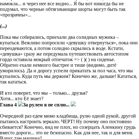
намокла... и через нее все видно... Я бы вот никогда бы не
подумал, что черные обтягивающие шорты могут быть так
«прозрачны«...
(...)
Пока мы собирались, приехали два солидных мужика –
купаться
. Вежливо попросили «девушку
отвернуться
«
, пока они
переодеваются, а
потом солидно скрылись в воде. Кстати,
«девушка» сразу же перед
умала путешествовать автостопом
гордо оставила мокрый отпечаток
=>
(
)(
)
на сиденье
.
Обрат
но ехали немного быстрее и тише (в
идимо, дитё
уморилось
). Да и дорогу
успели прикатать за пол часа, что мы
купались. Куда путь мы держим? Конечно же, дальше! Кататься,
так кататься.
И кто поверит, что мы – только... друзья?
Хотя... кто Её знает?
Глава 4
За рулем я не сплю...
Очередной раз едем мимо кладбища
,
рулю одной ру
к
ой
, другой
пытаюсь настроить зеркало. ЧЕРТ!
Ну почему оно постоянно
сбивается? Конечно, вид не пл
ох, но созерцать Аленкину грудь
вместо дороги... это не безопасно
. Как
для нее
, так
и для меня
.
Вдруг там машина?