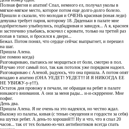
Полная фигня и апатия! Спал, немного ел, получал уколы в
мягкое-мягкое место, которое потом еще долго-долго болело.
Пришли и сказали, что молодая и ОЧЕНЬ красивая (юная леди
)
девушка требует парня,
которому 18. Дяденьки в палате мне
одобрительно ул
ыбнулись, подбадривая и завидуя
..
. А я, краснея
и застенчиво улыбаясь, вскочил с кровати, только на третий раз
попав в тапки
,
и бросился к две
ри...
Бежал. Потом понял, что сердце сейчас выпрыгнет, и перешел
на шаг.
Пришла Алена.
(не помню когда)
Разговариваю, пытаюсь не морщиться от боли, смотрю в пол.
Изучаю этот самый пол, так как потолок уже порядком надоел.
Разговариваю с Аленой, радуюсь, что она пришла. А потом опят
впадаю в апатию (ОНА УЕДЕТ! УЕДЕТ!!! И
Я НИКОГДА ЕЕ
НЕ УВИЖУ-у-у!!!).
Остаток дня провожу в печали, не обращая на ребят в палате
никакого внимания. А они за меня рады...
и-
и
-
скррренне. Мне
пофиг.
День два.
Пришла Алена. Я не очень на это надеялся, но честно ждал.
Выхожу из палаты, кивая (с тен
ью смущения и гордости за себя)
на шутки ребят. А день-то хороший!!! Ну и что, что я спал 20
часов... так от тех больню-ю-чих антибиотиков всегда спать