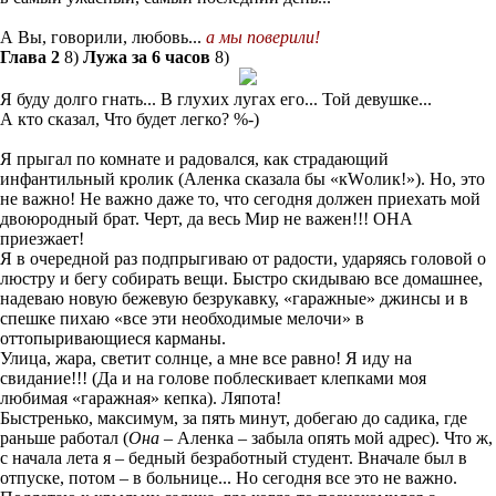
А Вы, говорили, любовь...
а мы поверили!
Глава 2
8)
Лужа за 6 часов
8)
Я буду долго гнать... В глухих лугах его... Той девушке...
А кто сказал, Что будет легко?
%-)
Я прыгал по комнате и радовался, как страдающий
инфантильный кролик (Аленка сказала бы «кWолик!»). Но, это
не важно! Не важно даже то, что сегодня должен приехать мой
двоюродный брат. Черт, да весь Мир не важен!!! ОНА
приезжает!
Я в очередной раз подпрыгиваю от радости, ударяясь головой о
люстру и бегу собирать вещи. Быстро скидываю все домашнее,
надеваю новую бежевую безрукавку, «гаражные» джинсы и в
спешке пихаю «все эти необходимые мелочи» в
оттопыривающиеся карманы.
Улица, жара, светит солнце, а мне все равно! Я иду на
свидание!!! (Да и на голове поблескивает клепками моя
любимая «гаражная» кепка). Ляпота!
Быстренько, максимум, за пять минут, добегаю до садика, где
раньше работал (
Она
– Аленка – забыла опять мой адрес). Что ж,
с начала лета я – бедный безработный студент. Вначале был в
отпуске, потом – в больнице... Но сегодня все это не важно.