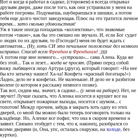
Вот и когда я работал в садике, (сторожем) я всегда открывал
друзьям двери, даже после того, как они устраивали у меня на
работе погромы. Подумаешь, наубираешься в шишки, а потом
тебя еще долго чистит заведующая. Плюс на это тратится личное
время...
зато сколько удовольствия!
Уж в такие иногда попадаешь «коллективы», что знакомые
потом «такие», как бы это смешно ни звучало. И, если Бог судит
о людях по их друзьям, то (Господи!) меня он будет ждать с
автоматом...
(Ну, хоть СИ это печальное положение дел немного
исправил. Спасиб всем
Френдам
и
Френдихам
!
;))))
А потом еще мне немного...
«устроила«...
сама Алена. Куда же
без этой... Так и лезет...
когда не просят.
(Прямо перед собой
вижу лыбящееся лицо Артура (друга), который говорит: «На нее
бы кто затычку нашел! Ха-ха! Конфета «красный богатырь!»)
Ладно, дело не в конфетах. Не маленькие. И дело не в разбитом
колене (о котором я расскажу немного позже).
Так вот, сидим мы, значит, в садике...
(у меня на раборе).
Нет, не
звучит! Лучше сказать, что Аленка носится и крушит все на
свете, открывает пожарные выходы, носится с шумом... с
топотом! Между прочим, забудь я закрыть хоть одну из этих
дверей, со мной бы можно было теперь поговорить только на
кладбище. Но, Аленке все пофиг, что она в скором времени и
заявит. Связано этобудет с тем, что я, наконец, разобрался со
всеми дверями (и, Она, упс, осталась снаружи, на
холоде
,
без
куртки).