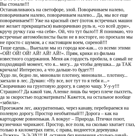
Вы стонали!!!
Останавливаюсь на светофоре, злой. Поворачиваем налево,
поворачиваем налево, поворачиваем налево... Да, мы все еще
поворачиваем!!!
Уже на красный свет (
поток встречных машин
не желает прекращаться
) выворачиваю руль и, «со всей дури»,
кручу ручку газ
а
«на себя». Ой, что тут было!!! Я понимаю, что
встречные автомобилисты были не в восторге, но проехали мы
не просто с шумом, а с настоящ
им
воем, сиреной
!!!
Тише едеш
ь... Выехали мы из города кое-как...
со всеми этими
«ОЙ! ОЙ! ОЙ! АЙ! АЙ! АЙ!
«. Прям, крики из фильма
известного содержания. Меня аж гордость пробила, в самый не
подходящий момент
, что я... могу... да чтобы девушка... да ТАК
кричала! Интересно, а что дальше-то будет?!!
Худо
ли, бедно ли, миновали плотину,
миновали
... плотину...
заехали в лес. Думаю: «Ну все, вот тут то я тебя и...»
Сворачиваю на грунтовую дорогу, в самую чащу. У-у
-
у!!!
Страшно!? Да какой там, Аленке лишь бы через плече пыхтеть,
да за скоростью подсматривать!
Кажется, на остальное вообще
«забила».
Проезжаем лес, аккуратненько, через
канаву, перебираемся на
полевую дорогу. Простор необъятный!!! Дорога – как на
картодроме ровненькая. А вокруг – Природа. Птички поют,
кузнечики чирикают. Простор, все поля, на сколько хватает глаз,
только в километрах пяти, с права, виднеется деревушка
«Лужки».
Э-Э-ЭХ!!!
И, оставив без внимания «только-давай-