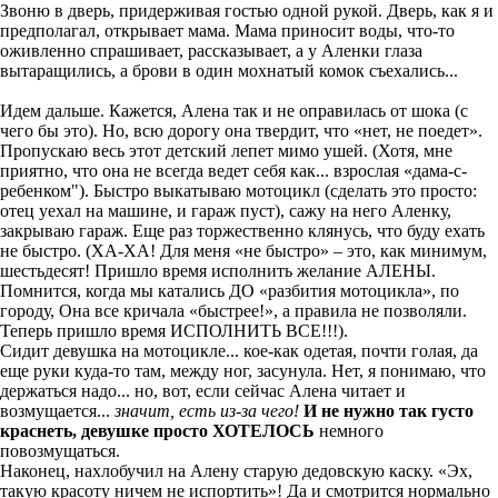
Звоню в дверь, придерживая гостью одной рукой. Дверь, как я и
предполагал, открывает мама. Мама приносит воды, что-то
оживленно спрашивает, рассказывает, а у Аленки глаза
вытаращились, а брови в один мохнатый комок съехались...
Идем дальше. Кажется, Алена так и не оправилась от шока (с
чего бы это). Но, всю дорогу она твердит, что «нет, не поедет».
Пропускаю весь этот детский лепет мимо ушей. (Хотя, мне
приятно, что она не всегда ведет себя как... взрослая «дама-с-
ребенком"). Быстро выкатываю мотоцикл (сделать это просто:
отец уехал на машине, и гараж пуст), сажу на него Аленку,
закрываю гараж. Еще раз торжественно клянусь, что буду ехать
не быстро. (ХА-ХА! Для меня «не быстро» – это, как минимум,
шестьдесят! Пришло время исполнить желание АЛЕНЫ.
Помнится, когда мы катались ДО «разбития мотоцикла», по
городу, Она все кричала «быстрее!», а правила не позволяли.
Теперь пришло время ИСПОЛНИТЬ ВСЕ!!!).
Сидит девушка на мотоцикле... кое-как одетая, почти голая, да
еще руки куда-то там, между ног, засунула. Нет, я понимаю, что
держаться надо... но, вот, если сейчас Алена читает и
возмущается...
значит, есть из-за чего!
И не нужно так густо
краснеть, девушке просто ХОТЕЛОСЬ
немного
повозмущаться.
Наконец, нахлобучил на Алену старую дедовскую каску. «Эх,
такую красоту ничем не испортить»! Да и смотрится нормально