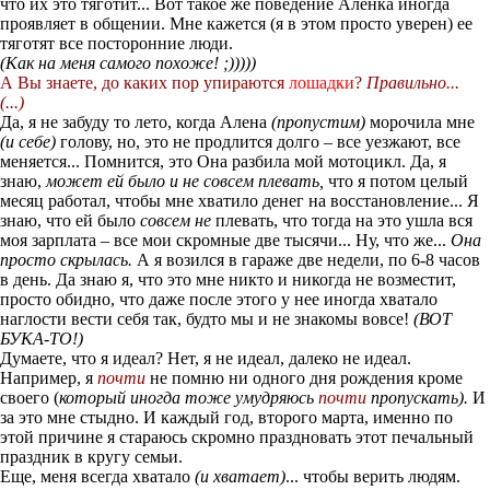
что их это тяготит... Вот такое же поведение Аленка иногда
проявляет в общении. Мне кажется (я в этом просто уверен) ее
тяготят все посторонние люди.
(Как на меня самого похоже! ;)))))
А Вы знаете, до каких пор упираются
лошадки
?
Правильно...
(...)
Да, я не забуду то лето, когда Алена
(пропустим)
морочила мне
(и себе)
голову, но, это не продлится долго – все уезжают, все
меняется... Помнится, это Она разбила мой мотоцикл. Да, я
знаю,
может ей было и не совсем плевать,
что я потом целый
месяц работал, чтобы мне хватило денег на восстановление... Я
знаю, что ей было
совсем не
плевать, что тогда на это ушла вся
моя зарплата – все мои скромные две тысячи... Ну, что же...
Она
просто скрылась.
А я возился в гараже две недели, по 6-8 часов
в день. Да знаю я, что это мне никто и никогда не возместит,
просто обидно, что даже после этого у нее иногда хватало
наглости вести себя так, будто мы и не знакомы вовсе!
(ВОТ
БУКА-ТО!)
Думаете, что я идеал? Нет, я не идеал, далеко не идеал.
Например, я
почти
не помню ни одного дня рождения кроме
своего (
который иногда тоже умудряюсь
почти
пропускать).
И
за это мне стыдно. И каждый год, второго марта, именно по
этой причине я стараюсь скромно праздновать этот печальный
праздник в кругу семьи.
Еще, меня всегда хватало
(и хватает)
... чтобы верить людям.