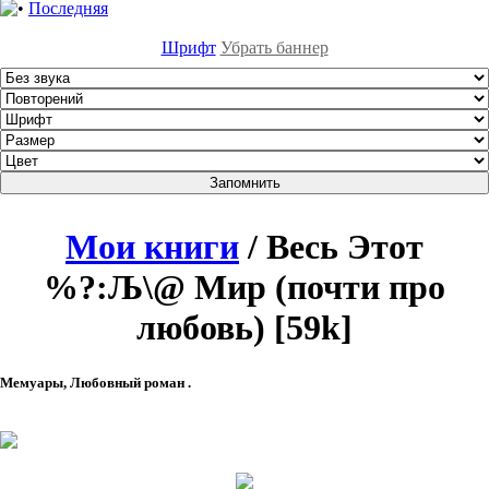
Последняя
Шрифт
Убрать баннер
Мои книги
/ Весь Этот
%?:Љ\@ Мир (почти про
любовь) [59k]
Мемуары, Любовный роман .