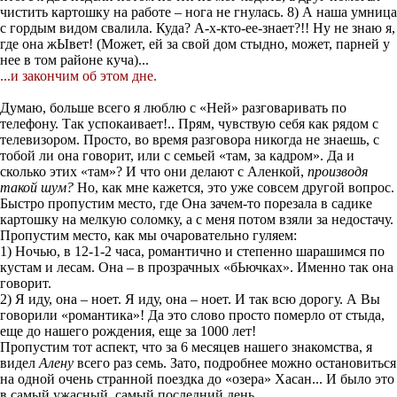
чистить картошку на работе – нога не гнулась. 8) А наша умница
с гордым видом свалила. Куда? А-х-кто-ее-знает?!! Ну не знаю я,
где она жЫвет! (Может, ей за свой дом стыдно, может, парней у
нее в том районе куча)...
...
и
закончим об этом дне.
Думаю, больше всего я люблю с «Ней» разговаривать по
телефону. Так успокаивает!.. Прям, чувствую себя как рядом с
телевизором. Просто, во время разговора никогда не знаешь, с
тобой ли она говорит, или с семьей «там, за кадром». Да и
сколько этих «там»? И что они делают с Аленкой,
производя
такой шум?
Но, как мне кажется, это уже совсем другой вопрос.
Быстро пропустим место, где Она зачем-то порезала в садике
картошку на мелкую соломку, а с меня потом взяли за недостачу.
Пропустим место, как мы очаровательно гуляем:
1) Ночью, в 12-1-2 часа, романтично и степенно шарашимся по
кустам и лесам. Она – в прозрачных «бЬючках». Именно так она
говорит.
2) Я иду, она – ноет. Я иду, она – ноет. И так всю дорогу. А Вы
говорили «романтика»! Да это слово просто померло от стыда,
еще до нашего рождения, еще за 1000 лет!
Пропустим тот аспект, что за 6 месяцев нашего знакомства, я
видел
Алену
всего раз семь. Зато, подробнее можно остановиться
на одной очень странной поездка до «озера» Хасан... И было это
в самый ужасный, самый последний день...