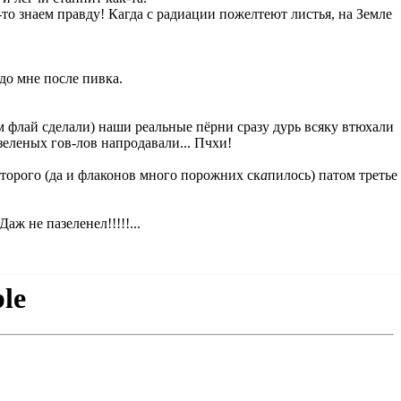
-то знаем правду! Кагда с радиации пожелтеют листья, на Земле
удо мне после пивка.
им флай сделали) наши реальные пёрни сразу дурь всяку втюхали
 зеленых гов-лов напродавали... Пчхи!
второго (да и флаконов много порожних ск
а
пилось) патом третье
Даж не пазеленел!!!!!...