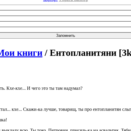
Мои книги
/ Ентопланитяни [3k
ь. Кхе-кхе... И чего это ты там надумал?
тал... кхе... Скажи-ка лучше, товарищ, ты про ентопланитян слы
шка!
выкладу всю. Ты токо, Петрович, присядь-ка на асвальтик. Тяби 