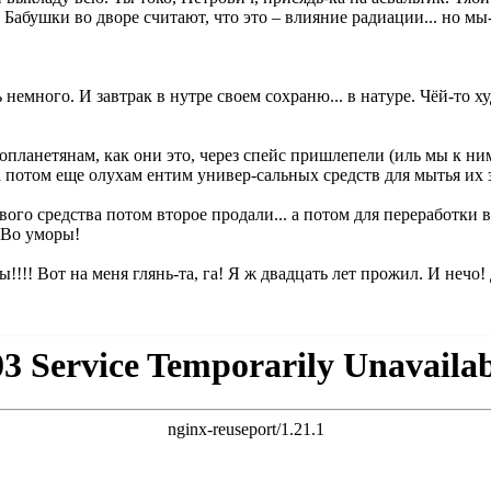
Бабушки во дворе считают, что это – влияние радиации... но мы
 немного. И завтрак в нутре своем сохраню... в натуре. Чёй-то х
нтопланетянам, как они это, через спейс пришлепели (иль мы к н
. а потом еще олухам ентим универ-сальных средств для мытья их
ого средства потом второе продали... а потом для переработки 
 Во уморы!
ны!!!! Вот на меня глянь-та, га! Я ж двадцать лет прожил. И нечо! 