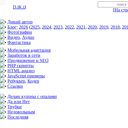
D.iK.iJ
[
На стр
Дикий автор
Блог
:
2026
(
2025
,
2024
,
2023
,
2022
,
2021
,
2020
,
2019
,
2018
,
20
Фотографии
Видео
,
Аудио
Фантастика
Мобильная адаптация
Заработок в сети
Продвижение и SEO
PHP скрипты
HTML анализ
JavaScript примеры
Ребуквер
,
Кодер
Ссылки
Делаю кулоны с опалами
Да или Нет
Трубки
Недовольным
Последняя