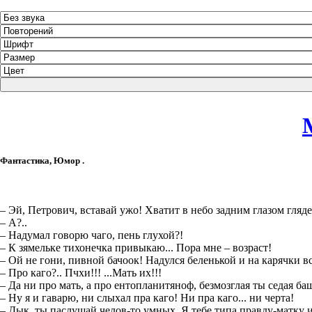
Фантастика, Юмор .
– Эй, Петрович, вставай ужо! Хватит в небо задним глазом глядет
– А?..
– Надумал говорю чаго, пень глухой?!
– К зямельке тихонечка привыкаю... Пора мне – возраст!
– Ой не гони, пивной бачоок! Надулся беленькой и на карячки вс
– Про каго?.. Пчхи!!! ...Мать их!!!
– Да ни про мать, а про ентопланитяноф, безмозглая ты седая ба
– Ну я и гаварю, ни слыхал пра каго! Ни пра каго... ни черта!
– Дык, ты паслушай челов-то умных. Я тебе типа правду-матку и 