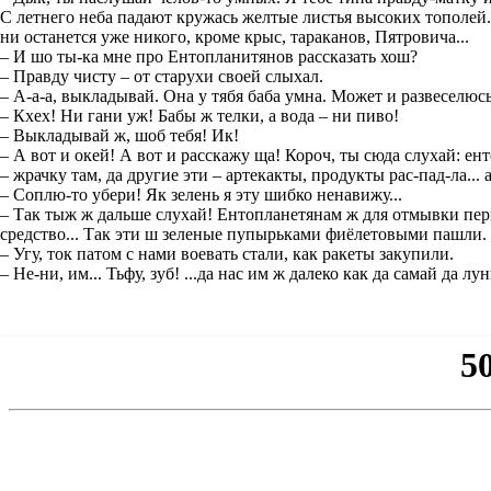
С летнего неба падают кружась желтые листья высоких тополей. 
ни останется уже никого, кроме крыс, тараканов, Пятровича...
– И шо ты-ка мне про Ентопланитянов рассказать хош?
– Правду чисту – от старухи своей слыхал.
– А-а-а, выкладывай. Она у тябя баба умна. Может и развеселюсь
– Кхех! Ни гани уж! Бабы ж телки, а вода – ни пиво!
– Выкладывай ж, шоб тебя! Ик!
– А вот и окей! А вот и расскажу ща! Короч, ты сюда слухай: е
– жрачку там, да другие эти – артекакты, продукты рас-пад-ла..
– Соплю-то убери! Як зелень я эту шибко ненавижу...
– Так тыж ж дальше слухай! Ентопланетянам ж для отмывки перв
средство... Так эти ш зеленые пупырьками фиёлетовыми пашли.
– Угу, ток патом с нами воевать стали, как ракеты закупили.
– Не-ни, им... Тьфу, зуб! ...да нас им ж далеко как да самай да лу