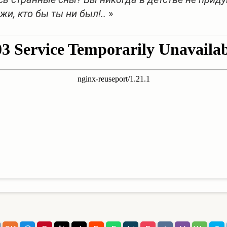
жи, кто бы ты ни был!..
»