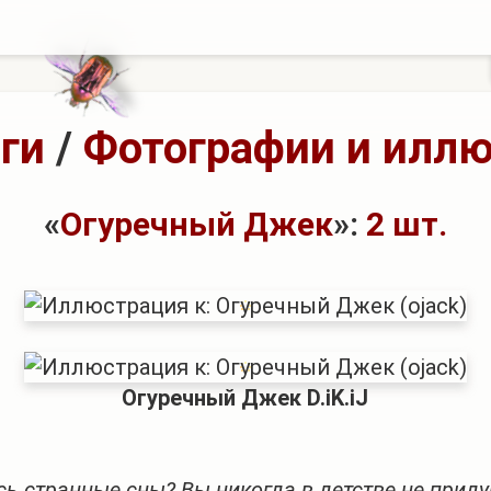
ги
/
Фотографии и илл
«
Огуречный Джек
»:
2 шт.
Огуречный Джек D.iK.iJ
сь странные сны? Вы никогда в детстве не прид