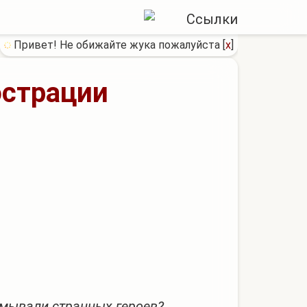
Привет! Не обижайте жука пожалуйста
[
x
]
юстрации
умывали странных героев?