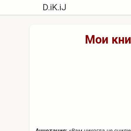
D.iK.iJ
Мои кни
Аннотация:
«
Вам никогда не снили