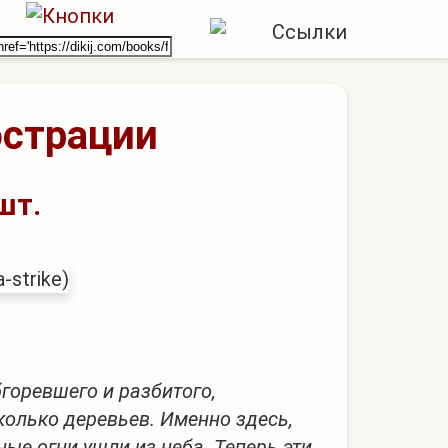
юстрации
шт.
бгоревшего и разбитого,
олько деревьев. Именно здесь,
ые огни ушли из неба. Теперь эти