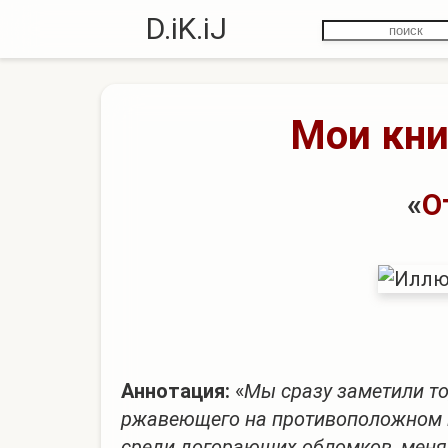
D.iK.iJ
Мои кни
«
О
Аннотация:
«
Мы сразу заметили то,
ржавеющего на противоположном к
среди догорающих обломков, меня н