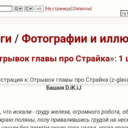
[
На странице
] [
Запросы
]
ги
/
Фотографии и илл
трывок главы про Страйка
»:
1 
Башня D.iK.iJ
 что искали - груду железа, огромного робота, о
раю поляны, полу привалившись грудой на неск
ашли без памяти около года назад, когда красн