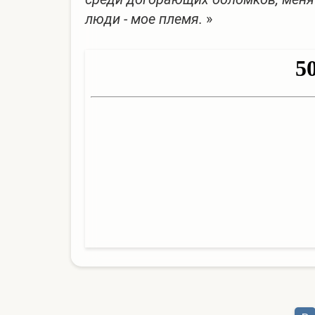
люди - мое племя.
»