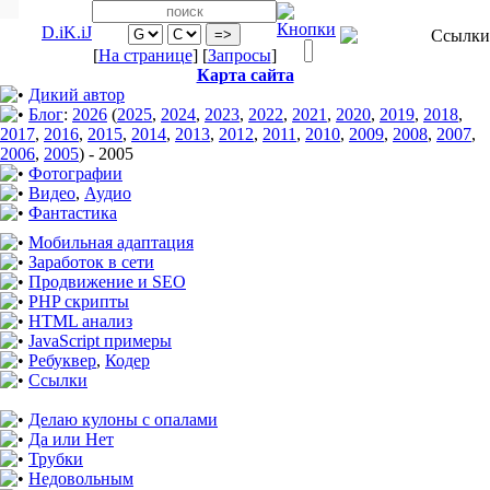
D.iK.iJ
[
На странице
] [
Запросы
]
Карта сайта
Дикий автор
Блог
:
2026
(
2025
,
2024
,
2023
,
2022
,
2021
,
2020
,
2019
,
2018
,
2017
,
2016
,
2015
,
2014
,
2013
,
2012
,
2011
,
2010
,
2009
,
2008
,
2007
,
2006
,
2005
)
-
2005
Фотографии
Видео
,
Аудио
Фантастика
Мобильная адаптация
Заработок в сети
Продвижение и SEO
PHP скрипты
HTML анализ
JavaScript примеры
Ребуквер
,
Кодер
Ссылки
Делаю кулоны с опалами
Да или Нет
Трубки
Недовольным