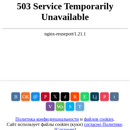
@
В
ОК
P
𝕏
d
R
E
Lj
P
t
V
Wa
S
T
Политика конфиденциальности
и
файлов cookies
.
Сайт использует файлы cookies (куки)
согласно Политике
.
[
Согласен
]