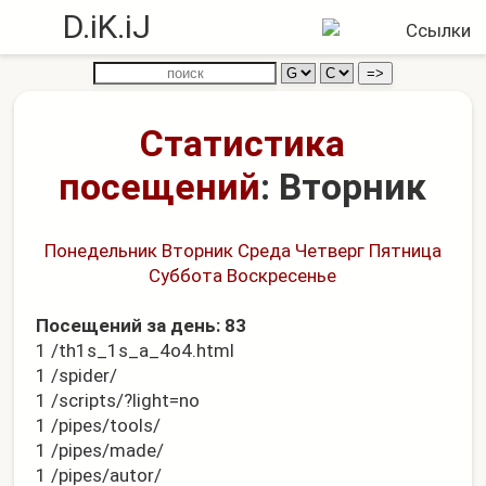
D.iK.iJ
Статистика
посещений
: Вторник
Понедельник
Вторник
Среда
Четверг
Пятница
Суббота
Воскресенье
Посещений за день: 83
1 /th1s_1s_a_4o4.html
1 /spider/
1 /scripts/?light=no
1 /pipes/tools/
1 /pipes/made/
1 /pipes/autor/