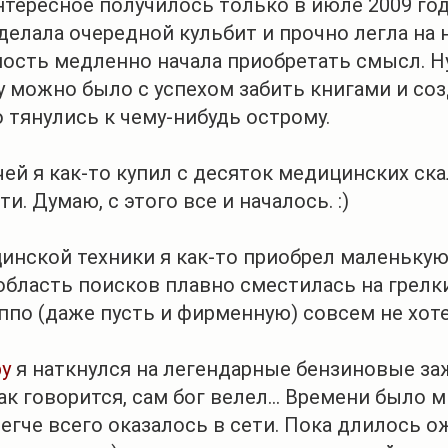
интересное получилось только в июле 2009 год
делала очередной кульбит и прочно легла на н
ость медленно начала приобретать смысл. Ну
 можно было с успехом забить книгами и созд
 тянулись к чему-нибудь острому.
я как-то купил с десяток медицинских скальп
и. Думаю, с этого все и началось. :)
кой техники я как-то приобрел маленькую с
область поисков плавно сместилась на грелки
иппо (даже пусть и фирменную) совсем не хот
ру
я наткнулся на легендарные бензиновые заж
ак говорится, сам бог велел... Времени было 
легче всего оказалось в сети. Пока длилось 