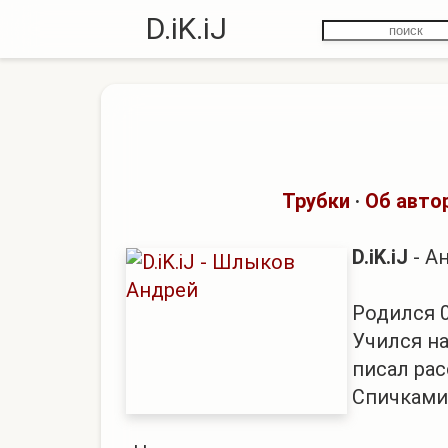
D.iK.iJ
Трубки
·
Об авто
D.iK.iJ
- А
Родился 0
Учился н
писал рас
Спичками,