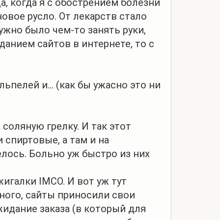
а, когда я с обострением болезни
овое русло. От лекарств стало
жно было чем-то занять руки,
анием сайтов в интернете, то с
елей и... (как бы ужасно это ни
оляную грелку. И так этот
 спиртовые, а там и на
елось. Больно уж быстро из них
игалки IMCO. И вот уж тут
много, сайты приносили свои
ожидание заказа (в который для