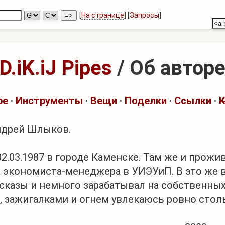
[
На странице
] [
Запросы
]
D.iK.iJ Pipes
/ Об автор
ре
·
Инструменты
·
Вещи
·
Поделки
·
Ссылки
·
К
ндрей Шлыков.
2.03.1987 в городе Каменске. Там же и прожи
а экономиста-менеджера в УИЭУиП. В это же 
сказы и немного зарабатывал на собственных
 зажигалками и огнем увлекаюсь ровно столь