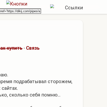
е
ак купить
·
Связь
ваю.
время подрабатывал сторожем,
 сайтах.
ко, сколько себя помню...