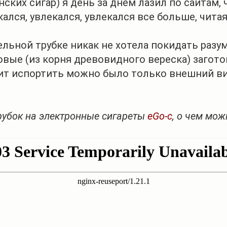
ских сигар) я день за днем лазил по сайтам, 
екался, увлекался, увлекался все больше, чит
й трубке никак не хотела покидать разум. 
вые (из корня древовидного вереска) загото
ит испортить можно было только внешний вид
рубок на электронные сигареты
eGo-c
, о чем мо