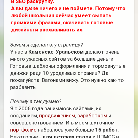
и SEO раскрутку.
А вы даже ничего и не поймете. Потому что
любой школьник сейчас умеет сыпать
громкими фразами, скачивать готовые
дизайны и расхваливать их.
Зачем я сделал эту страницу?
У нас в
Каменске-Уральском
делают очень
много ужасных сайтов за большие деньги.
Готовые шаблоны оформления и тормознутые
движки ради 10 уродливых страниц? Да
пожалуйста. Вагонами вижу. Это нужно как-то
разбавить.
Почему я так думаю?
Я с 2006 года занимаюсь сайтами, их
созданием,
продвижением
,
заработком
и
совершенствованием. И в моем
шуточном
портфолио
набралось уже больше
15 работ
.
Некоторые -
для детских садов
и ЦПМСС в