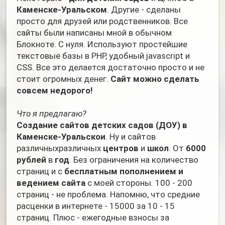
Каменске-Уральском
. Другие - сделаны
просто для друзей или родственников. Все
сайты были написаны мной в обычном
Блокноте. С нуля. Используют простейшие
текстовые базы в PHP, удобный javascript и
CSS. Все это делается достаточно просто и не
стоит огромных денег.
Сайт можно сделать
совсем недорого!
Что я предлагаю?
Создание сайтов детских садов (ДОУ) в
Каменске-Уральскои
. Ну и сайтов
различныхразличных
центров
и
школ
. От
6000
рублей
в
год
. Без ограничения на количество
страниц и с
бесплатным пополнением и
ведением сайта
с моей стороны. 100 - 200
страниц - не проблема. Напомню, что средние
расценки в интернете - 15000 за 10 - 15
страниц. Плюс - ежегодные взносы за