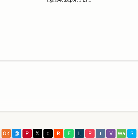
@
ОК
P
𝕏
d
R
E
Lj
P
t
V
Wa
S