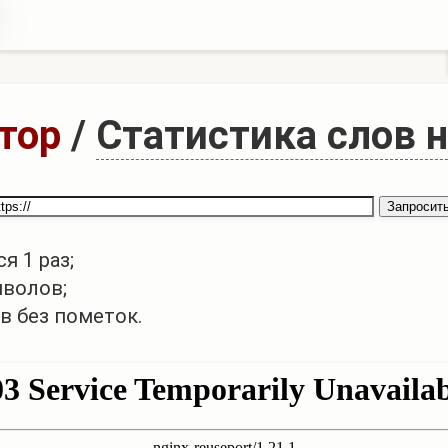
тор
/
Статистика слов н
я 1 раз;
мволов;
в без пометок.