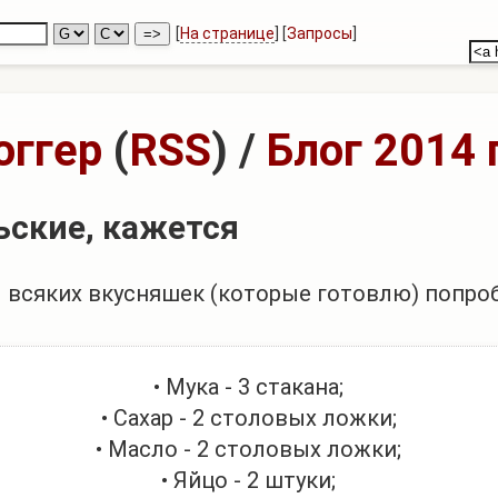
[
На странице
] [
Запросы
]
оггер
(
RSS
)
/
Блог 2014 
ьские, кажется
 всяких вкусняшек (которые готовлю) попроб
• Мука - 3 стакана;
• Сахар - 2 столовых ложки;
• Масло - 2 столовых ложки;
• Яйцо - 2 штуки;