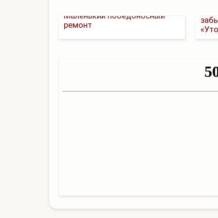
Тес
Маленький победоносный
заб
ремонт
«Уто