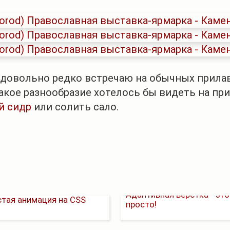
я довольно редко встречаю на обычных прила
акое разнообразие хотелось бы видеть на при
й сидр
или солить сало.
Адаптивная верстка - это
тая анимация на CSS
просто!