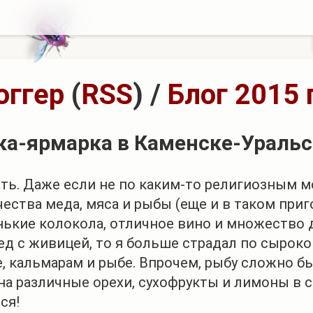
оггер
(
RSS
)
/
Блог 2015 
ка-ярмарка в Каменске-Ураль
ть. Даже если не по каким-то религиозным м
чества меда, мяса и рыбы (еще и в таком приг
ькие колокола, отличное вино и множество 
ед с живицей, то я больше страдал по сырок
е, кальмарам и рыбе. Впрочем, рыбу сложно бы
 на различные орехи, сухофрукты и лимоны в с
ся!