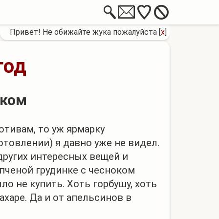
Привет! Не обижайте жука пожалуйста
[
x
]
год
ском
отивам, то уж ярмарку
отовлении) я давно уже не видел.
других интересных вещей и
опченой грудинке с чесноком
ло не купить. Хоть горбушу, хоть
ахаре. Да и от апельсинов в