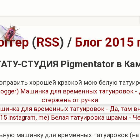
оггер
(
RSS
)
/
Блог 2015 
 ТАТУ-СТУДИЯ Pigmentator в К
оправить хорошей краской мою белую татуиро
ьную машинку для временных татуировок (на 