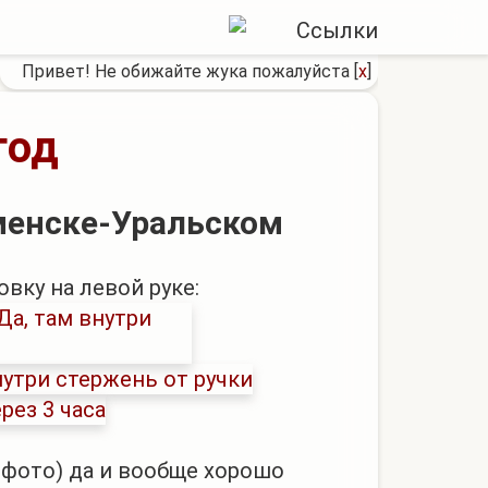
Привет! Не обижайте жука пожалуйста
[
x
]
год
аменске-Уральском
вку на левой руке:
фото) да и вообще хорошо