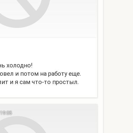
нь холодно!
овел и потом на работу еще.
лит и я сам что-то простыл.
 19:05