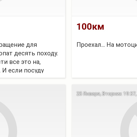
100км
кращение для
Проехал... На мотоц
опат десять походу.
ти все это на,
 И если посуду
рать, пусть уже и не
остальным?
25 Января, Вторник 19:37,