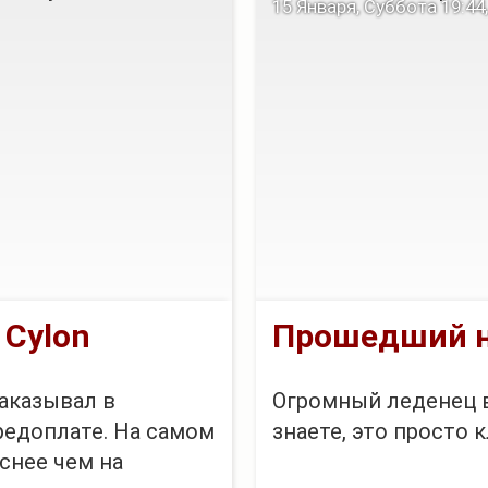
15 Января, Суббота 19:44,
да,уже бегу...
Нет ничего прекрас
на шаг вперед.
[p...
 Cylon
Прошедший но
Заказывал в
Огромный леденец в
предоплате. На самом
знаете, это просто к
снее чем на