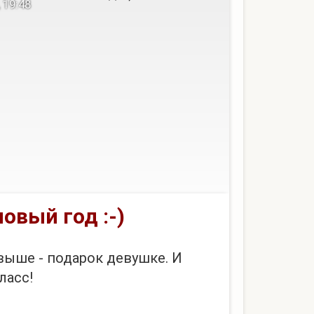
 19:48
нее, чем угадывать ее желания
вый год :-)
ыше - подарок девушке. И
ласс!