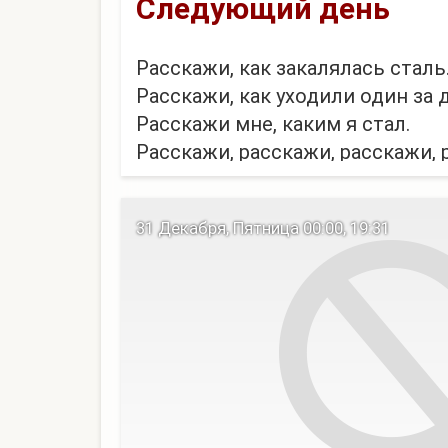
Следующий день
Расскажи, как закалялась сталь
Расскажи, как уходили один за 
Расскажи мне, каким я стал.
Расскажи, расскажи, расскажи, 
Солнце, убей нас. Мы научилис
взрывами железо, но все еще 
31 Декабря, Пятница 00:00, 19:31
материальных проявлений стра
Слуша...