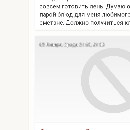
совсем готовить лень. Думаю 
парой блюд для меня любимого
сметане. Должно получиться кл
Потом документы по работе ну
Горка приличная уже. А еще...
05 Января, Среда 21:00, 21:05
1. Бесит что теперь нет опта и б