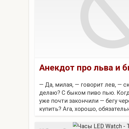
Анекдот про льва и 
— Да, милая, — говорит лев, — с
делаю? С быком пиво пью. Ког
уже почти закончили — бегу чер
купить? Ага, хорошо, обязатель
куплю!
Лев кладет трубку, а бык смеется