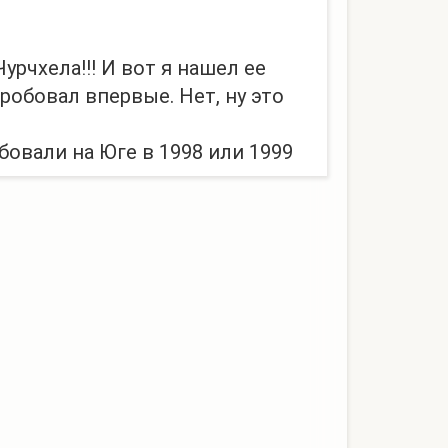
Чурчхела!!! И вот я нашел ее
пробовал впервые. Нет, ну это
бовали на Юге в 1998 или 1999
она у меня. И еще финики.
ще ждем фото из Контакта. И
ый ледене...