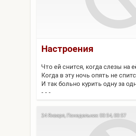
Настроения
Что ей снится, когда слезы на 
Когда в эту ночь опять не спит
И так больно курить одну за од
- - -
Чужая слабость не делает тебя 
Чужая глупость не делает умней
24 Января, Понедельник 00:54, 00:57
И если рядом много плохих люд
Не стань одним из них,...