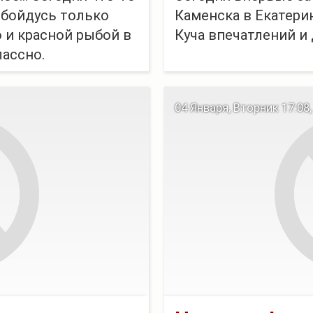
обойдусь только
Каменска в Екатерин
 и красной рыбой в
Куча впечатлений и
ассно.
жно заполнить.
04 Января, Вторник 17:08,
ольш...