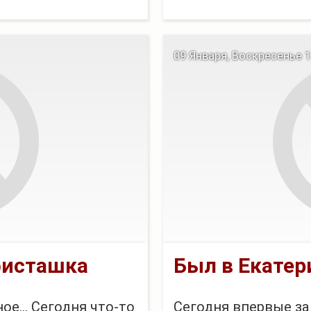
09 Января, Воскресенье 18
фисташка
Был в Екатер
е... Сегодня что-то
Сегодня впервые за