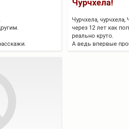
Чурчхела!
.
Чурчхела, чурчхела, 
другим.
через 12 лет как по
реально круто.
расскажи.
А ведь впервые про
ь плавить и крошить
году! И вот теперь 
боимся
Ох, точно! Мы же е
ха.
немного про огромн