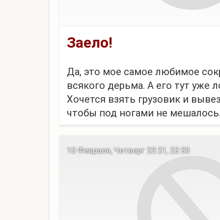
Заело!
Да, это мое самое любимое со
всякого дерьма. А его тут уже л
Хочется взять грузовик и вывез
чтобы под ногами не мешалось.
можно убрать, а в квартире приб
первыйй раз, но что делать с 
10 Февраля, Четверг 23:21, 23:50
Нет, ну это же пра...