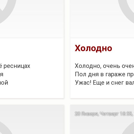
Холодно
её ресницах
Холодно, очень оче
ся
Пол дня в гараже пр
ной
Ужас! Еще и снег ва
сильней,
 тебя.
20 Января, Четверг 18:55,
ей -