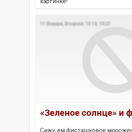
картинке!
11 Января, Вторник 15:15, 15:21
«Зеленое солнце» и 
Сижу, ем фисташковое морожено