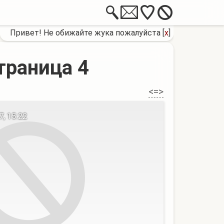
Привет! Не обижайте жука пожалуйста
[
x
]
траница 4
<=>
, 15:22