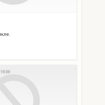
икле.
 19:39