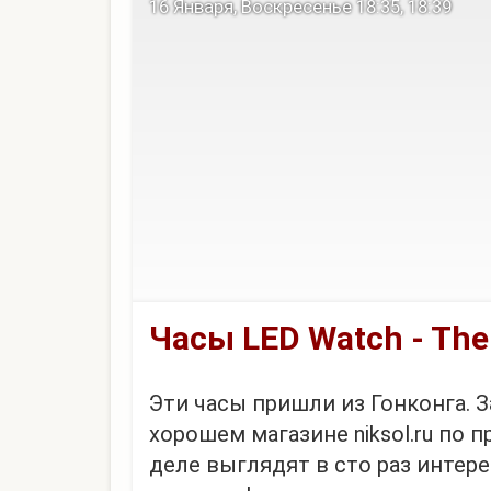
16 Января, Воскресенье 18:35, 18:39
тебе жена позвонила, а ты ей: да-
Часы LED Watch - The
Эти часы пришли из Гонконга. 
хорошем магазине niksol.ru по 
деле выглядят в сто раз интере