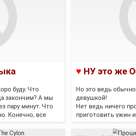
быка
♥
НУ это же О
коро буду. Что
Но это ведь обычное
да закончим? А мы
девушкой!
ез пару минут. Что
Нет ведь ничего пр
но. Конечно, все
приготовить ужин и
Нет ничего страшн
. Мол, как это так,
делать красивые с