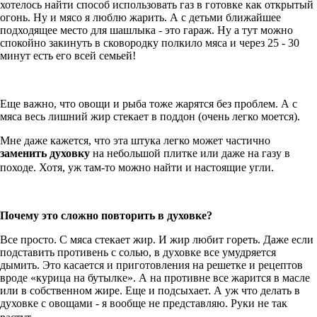
хотелось найти способ использовать газ в готовке как открытый
огонь. Ну и мясо я люблю жарить. А с детьми ближайшее
подходящее место для шашлыка - это гараж. Ну а тут можно
спокойно закинуть в сковородку полкило мяса и через 25 - 30
минут есть его всей семьей!
Еще важно, что овощи и рыба тоже жарятся без проблем. А с
мяса весь лишний жир стекает в поддон (очень легко моется).
Мне даже кажется, что эта штука легко может частично
заменить духовку
на небольшой плитке или даже на газу в
походе. Хотя, уж там-то можно найти и настоящие угли.
Почему это сложно повторить в духовке?
Все просто. С мяса стекает жир. И жир любит гореть. Даже если
подставить противень с солью, в духовке все умудряется
дымить. Это касается и приготовления на решетке и рецептов
вроде «курица на бутылке». А на противне все жарится в масле
или в собственном жире. Еще и подсыхает. А уж что делать в
духовке с овощами - я вообще не представляю. Руки не так