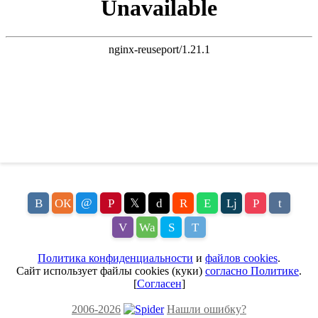
@
В
ОК
P
𝕏
d
R
E
Lj
P
t
V
Wa
S
T
Политика конфиденциальности
и
файлов cookies
.
Сайт использует файлы cookies (куки)
согласно Политике
.
[
Согласен
]
2006-2026
Нашли ошибку?