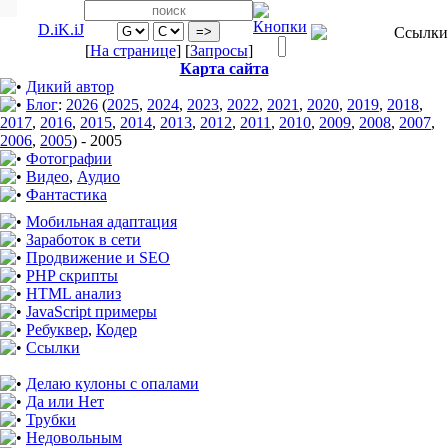
D.iK.iJ
[
На странице
] [
Запросы
]
Карта сайта
Дикий автор
Блог
:
2026
(
2025
,
2024
,
2023
,
2022
,
2021
,
2020
,
2019
,
2018
,
2017
,
2016
,
2015
,
2014
,
2013
,
2012
,
2011
,
2010
,
2009
,
2008
,
2007
,
2006
,
2005
)
-
2005
Фотографии
Видео
,
Аудио
Фантастика
Мобильная адаптация
Заработок в сети
Продвижение и SEO
PHP скрипты
HTML анализ
JavaScript примеры
Ребуквер
,
Кодер
Ссылки
Делаю кулоны с опалами
Да или Нет
Трубки
Недовольным