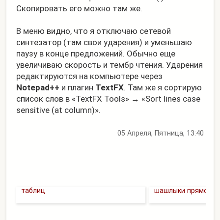
Скопировать его можно там же.
В меню видно, что я отключаю сетевой
синтезатор (там свои ударения) и уменьшаю
паузу в конце предложений. Обычно еще
увеличиваю скорость и тембр чтения. Ударения
редактируются на компьютере через
Notepad++
и плагин
TextFX
. Там же я сортирую
список слов в «TextFX Tools» → «Sort lines case
sensitive (at column)».
05 Апреля, Пятница, 13:40
Верстка сложных адаптивных
Гриль-газ отзыв. Ж
таблиц
шашлыки прямо на 