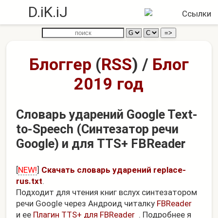
D.iK.iJ
Блоггер
(
RSS
)
/
Блог
2019 год
Словарь ударений Google Text-
to-Speech (Синтезатор речи
Google) и для TTS+ FBReader
[
NEW!
]
Скачать словарь ударений replace-
rus.txt
.
Подходит для чтения книг вслух синтезатором
речи Google через Андроид читалку
FBReader
и ее
Плагин TTS+ для FBReader
. Подробнее я