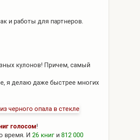
так и работы для партнеров.
разных кулонов! Причем, самый
ое, я делаю даже быстрее многих
ниг голосом
!
то время. И
26 книг
и
812 000