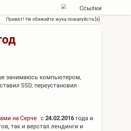
Привет! Не обижайте жука пожалуйста
[
x
]
год
льше занимаюсь компьютером,
оставил SSD, переустановил
ами на Серче
с
24.02.2016
года и
тов, так и верстал лендинги и