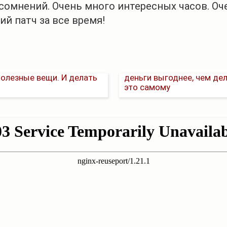
з сомнений. Очень много интересных часов. О
й патч за все время!
ого про талант покупать
Почему учить зарабатыв
олезные вещи. И делать
деньги выгоднее, чем де
это самому