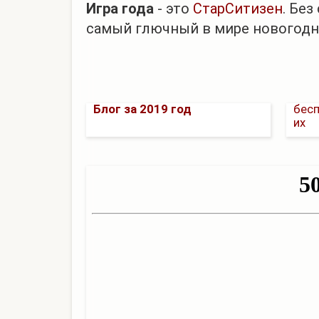
Игра года
- это
СтарСитизен
. Бе
самый глючный в мире новогодни
Немн
Блог за 2019 год
бесп
их