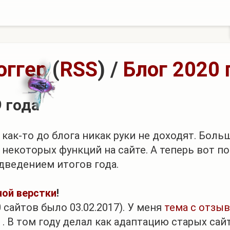
оггер
(
RSS
)
/
Блог 2020 
 года
о как-то до блога никак руки не доходят. Бо
некоторых функций на сайте. А теперь вот п
дведением итогов года.
ной верстки
!
 сайтов было 03.02.2017). У меня
тема с отзыв
. В том году делал как адаптацию старых сай