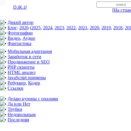
D.iK.iJ
[
На стра
Дикий автор
Блог
:
2026
(
2025
,
2024
,
2023
,
2022
,
2021
,
2020
,
2019
,
2018
,
20
Фотографии
Видео
,
Аудио
Фантастика
Мобильная адаптация
Заработок в сети
Продвижение и SEO
PHP скрипты
HTML анализ
JavaScript примеры
Ребуквер
,
Кодер
Ссылки
Делаю кулоны с опалами
Да или Нет
Трубки
Недовольным
Последняя