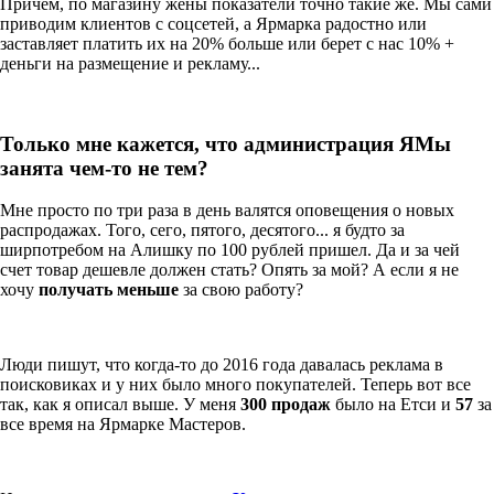
Причем, по магазину жены показатели точно такие же. Мы сами
приводим клиентов с соцсетей, а Ярмарка радостно или
заставляет платить их на 20% больше или берет с нас 10% +
деньги на размещение и рекламу...
Только мне кажется, что администрация ЯМы
занята чем-то не тем?
Мне просто по три раза в день валятся оповещения о новых
распродажах. Того, сего, пятого, десятого... я будто за
ширпотребом на Алишку по 100 рублей пришел. Да и за чей
счет товар дешевле должен стать? Опять за мой? А если я не
хочу
получать меньше
за свою работу?
Люди пишут, что когда-то до 2016 года давалась реклама в
поисковиках и у них было много покупателей. Теперь вот все
так, как я описал выше. У меня
300 продаж
было на Етси и
57
за
все время на Ярмарке Мастеров.