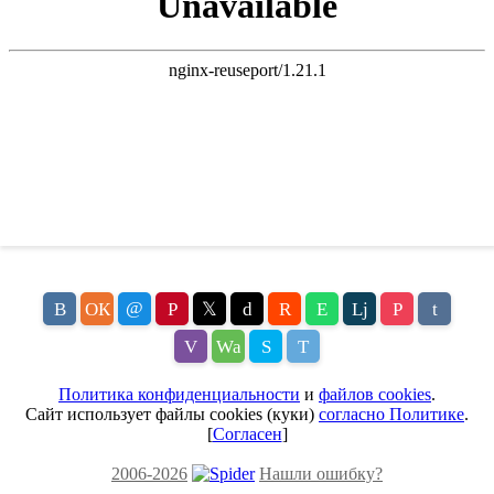
@
В
ОК
P
𝕏
d
R
E
Lj
P
t
V
Wa
S
T
Политика конфиденциальности
и
файлов cookies
.
Сайт использует файлы cookies (куки)
согласно Политике
.
[
Согласен
]
2006-2026
Нашли ошибку?