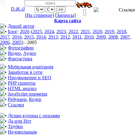
D.iK.iJ
[
На странице
] [
Запросы
]
Карта сайта
Дикий автор
Блог
:
2026
(
2025
,
2024
,
2023
,
2022
,
2021
,
2020
,
2019
,
2018
,
2017
,
2016
,
2015
,
2014
,
2013
,
2012
,
2011
,
2010
,
2009
,
2008
,
2007
,
2006
,
2005
)
-
2005
Фотографии
Видео
,
Аудио
Фантастика
Мобильная адаптация
Заработок в сети
Продвижение и SEO
PHP скрипты
HTML анализ
JavaScript примеры
Ребуквер
,
Кодер
Ссылки
Делаю кулоны с опалами
Да или Нет
Трубки
Недовольным