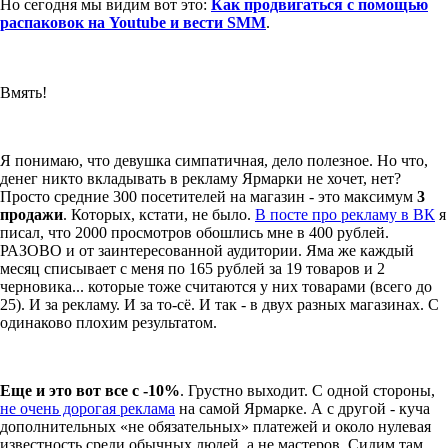
Но сегодня мы видим вот это:
Как продвигаться с помощью
распаковок на Youtube и вести SMM
.
Вмять!
Я понимаю, что девушка симпатичная, дело полезное. Но что,
денег никто вкладывать в рекламу Ярмарки не хочет, нет?
Просто средние 300 посетителей на магазин - это максимум
3
продажи
. Которых, кстати, не было.
В посте про рекламу в ВК
я
писал, что 2000 просмотров обошлись мне в 400 рублей.
РАЗОВО и от заинтересованной аудитории. Яма же каждый
месяц списывает с меня по 165 рублей за 19 товаров и 2
черновика... которые тоже считаются у них товарами (всего до
25). И за рекламу. И за то-сё. И так - в двух разных магазинах. С
одинаково плохим результатом.
Еще и это вот все с -10%
. Грустно выходит. С одной стороны,
не очень дорогая реклама
на самой Ярмарке. А с другой - куча
дополнительных «не обязательных» платежей и около нулевая
известность среди обычных людей, а не мастеров. Сидим там