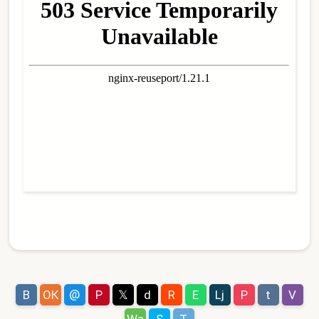
@
В
ОК
P
𝕏
d
R
E
Lj
P
t
V